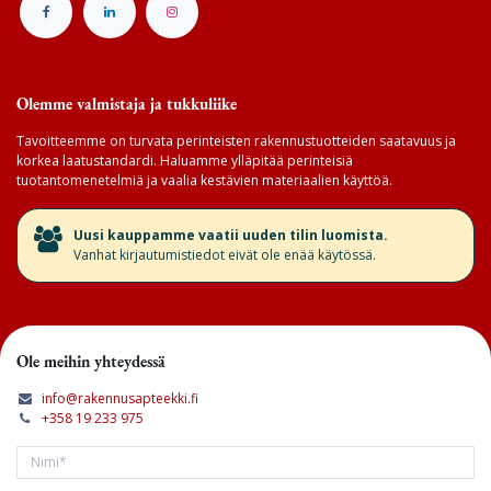
Olemme valmistaja ja tukkuliike
Tavoitteemme on turvata perinteisten rakennustuotteiden saatavuus ja
korkea laatustandardi. Haluamme ylläpitää perinteisiä
tuotantomenetelmiä ja vaalia kestävien materiaalien käyttöä.
​Uusi kauppamme vaatii uuden tilin luomista.
Vanhat kirjautumistiedot eivät ole enää käytössä.
Ole meihin yhteydessä
info@rakennusapteekki.fi
+358 19 233 975