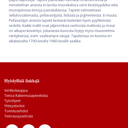
menetelmän ansiota ei tarvita muovikalvoa värin kestävyydeksi eikä
muovipitoisia liimoja painatuksessa. Tapetit valmistetaan
selluloosaliimasta, pellavaöljystä, liidusta ja pigmenteistä. Ei muuta.
Pellavaöljyn ansiota tapetit kestävät kuitenkin hyvin pyyhkimistä
vedellä. Kaikki mallit ovat jäljennöksiä vanhoista malleista ja niissä
on alkuperäisväritys. Jokaisesta kuviosta löytyy myös muunnelmia
värityksessä, esim. vaaleampia sävyjä. Tapeteissa on kuviota eri
aikakausilta 1700-luvulta 1960-luvulle saakka.
Hyödyllisiä linkkejä
Verkkokauppa
Tietoa Rakennusapteekista
Työohjeet
Yhteystiedot
Toimitusehdot
Tietosuojaseloste