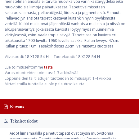
menetelmän ansiota ei tarvita muovikalvoa värin kestävyydeksi eikä
muovipitoisia liimoja painatuksessa. Tapetit valmistetaan
selluloosaliimasta, pellavaöljystä, liidusta ja pigmenteistä. Ei muuta.
Pellavaöljyn ansiota tapetit kestävät kuitenkin hyvin pyyhkimistä
vedellä. Kaikki mallit ovat jäljennöksiä vanhoista malleista ja niissä on
alkuperäisväritys. Jokaisesta kuviosta löytyy myös muunnelmia
värityksessä, esim. vaaleampia sävyjä. Tapeteissa on kuviota eri
aikakausilta 1700-luvulta 1960-luvulle saakka. Rullan leveys: 47cm.
Rullan pituus: 10m. Tasakohdistus 22cm. Valmistettu Ruotsissa.
Viivakoodi:
18-X128-54-H
Tuotekoodi:
18-X128-54-H
Lue toimitusehtomme
tästä
Varastotuotteiden toimitus: 1-3 arkipäivää
Loppuneiden tai tilattujen tuotteiden toimitusajat: 1-4 viikkoa
Mittatilatuilla tuotteilla ei ole palautusoikeutta.
Kuvaus
Tekniset tiedot
Aidot liimamaalilla painetut tapetit ovat täysin muovittomia
paperitapetteja. Tapetit painetaan vanhalla Rosenkoneella ja