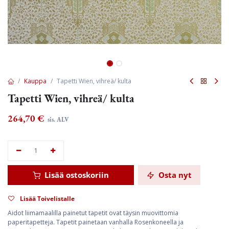
Kauppa
Tapetti Wien, vihreä/ kulta
Tapetti Wien, vihreä/ kulta
264,70
€
sis. ALV
Lisää ostoskoriin
Osta nyt
Lisää Toivelistalle
Aidot liimamaalilla painetut tapetit ovat täysin muovittomia
paperitapetteja. Tapetit painetaan vanhalla Rosenkoneella ja