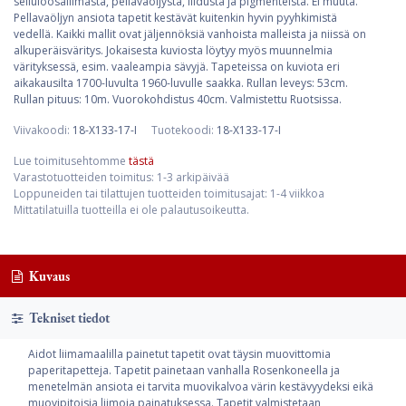
selluloosaliimasta, pellavaöljystä, liidusta ja pigmenteistä. Ei muuta.
Pellavaöljyn ansiota tapetit kestävät kuitenkin hyvin pyyhkimistä
vedellä. Kaikki mallit ovat jäljennöksiä vanhoista malleista ja niissä on
alkuperäisväritys. Jokaisesta kuviosta löytyy myös muunnelmia
värityksessä, esim. vaaleampia sävyjä. Tapeteissa on kuviota eri
aikakausilta 1700-luvulta 1960-luvulle saakka. Rullan leveys: 53cm.
Rullan pituus: 10m. Vuorokohdistus 40cm. Valmistettu Ruotsissa.
Viivakoodi:
18-X133-17-I
Tuotekoodi:
18-X133-17-I
Lue toimitusehtomme
tästä
Varastotuotteiden toimitus: 1-3 arkipäivää
Loppuneiden tai tilattujen tuotteiden toimitusajat: 1-4 viikkoa
Mittatilatuilla tuotteilla ei ole palautusoikeutta.
Kuvaus
Tekniset tiedot
Aidot liimamaalilla painetut tapetit ovat täysin muovittomia
paperitapetteja. Tapetit painetaan vanhalla Rosenkoneella ja
menetelmän ansiota ei tarvita muovikalvoa värin kestävyydeksi eikä
muovipitoisia liimoja painatuksessa. Tapetit valmistetaan