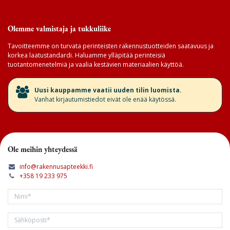
Olemme valmistaja ja tukkuliike
Tavoitteemme on turvata perinteisten rakennustuotteiden saatavuus ja
korkea laatustandardi. Haluamme ylläpitää perinteisiä
tuotantomenetelmiä ja vaalia kestävien materiaalien käyttöä.
​Uusi kauppamme vaatii uuden tilin luomista.
Vanhat kirjautumistiedot eivät ole enää käytössä.
Ole meihin yhteydessä
info@rakennusapteekki.fi
+358 19 233 975