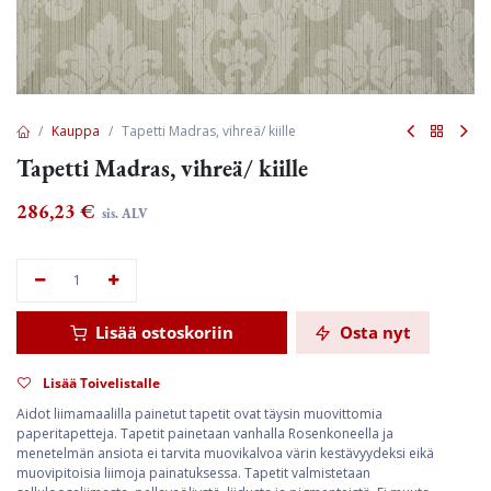
Kauppa
Tapetti Madras, vihreä/ kiille
Tapetti Madras, vihreä/ kiille
286,23
€
sis. ALV
Lisää ostoskoriin
Osta nyt
Lisää Toivelistalle
Aidot liimamaalilla painetut tapetit ovat täysin muovittomia
paperitapetteja. Tapetit painetaan vanhalla Rosenkoneella ja
menetelmän ansiota ei tarvita muovikalvoa värin kestävyydeksi eikä
muovipitoisia liimoja painatuksessa. Tapetit valmistetaan