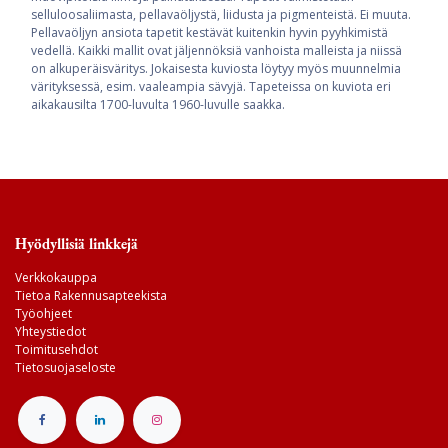
selluloosaliimasta, pellavaöljystä, liidusta ja pigmenteistä. Ei muuta.
Pellavaöljyn ansiota tapetit kestävät kuitenkin hyvin pyyhkimistä
vedellä. Kaikki mallit ovat jäljennöksiä vanhoista malleista ja niissä
on alkuperäisväritys. Jokaisesta kuviosta löytyy myös muunnelmia
värityksessä, esim. vaaleampia sävyjä. Tapeteissa on kuviota eri
aikakausilta 1700-luvulta 1960-luvulle saakka.
Hyödyllisiä linkkejä
Verkkokauppa
Tietoa Rakennusapteekista
Työohjeet
Yhteystiedot
Toimitusehdot
Tietosuojaseloste