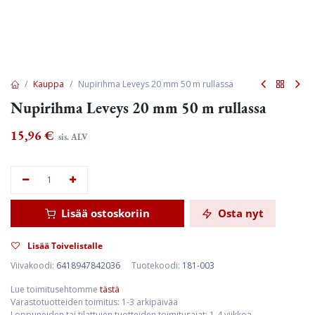
Kauppa
Nupirihma Leveys 20 mm 50 m rullassa
Nupirihma Leveys 20 mm 50 m rullassa
15,96
€
sis. ALV
Lisää ostoskoriin
Osta nyt
Lisää Toivelistalle
Viivakoodi:
6418947842036
Tuotekoodi:
181-003
Lue toimitusehtomme
tästä
Varastotuotteiden toimitus: 1-3 arkipäivää
Loppuneiden tai tilattujen tuotteiden toimitusajat: 1-4 viikkoa