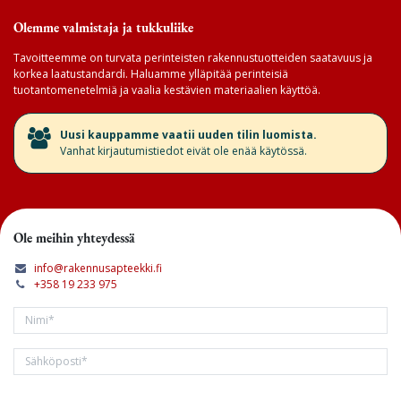
Olemme valmistaja ja tukkuliike
Tavoitteemme on turvata perinteisten rakennustuotteiden saatavuus ja
korkea laatustandardi. Haluamme ylläpitää perinteisiä
tuotantomenetelmiä ja vaalia kestävien materiaalien käyttöä.
​Uusi kauppamme vaatii uuden tilin luomista.
Vanhat kirjautumistiedot eivät ole enää käytössä.
Ole meihin yhteydessä
info@rakennusapteekki.fi
+358 19 233 975