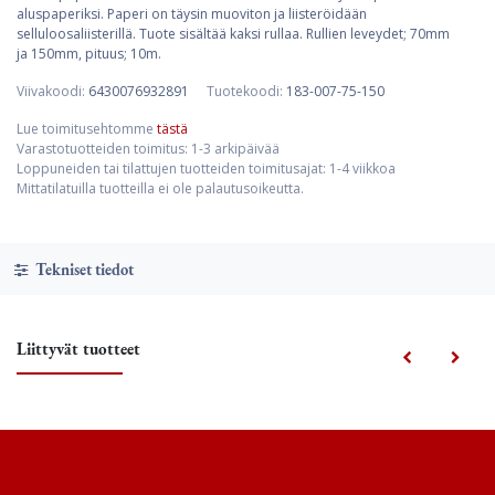
aluspaperiksi. Paperi on täysin muoviton ja liisteröidään
selluloosaliisterillä. Tuote sisältää kaksi rullaa. Rullien leveydet; 70mm
ja 150mm, pituus; 10m.
Viivakoodi:
6430076932891
Tuotekoodi:
183-007-75-150
Lue toimitusehtomme
tästä
Varastotuotteiden toimitus: 1-3 arkipäivää
Loppuneiden tai tilattujen tuotteiden toimitusajat: 1-4 viikkoa
Mittatilatuilla tuotteilla ei ole palautusoikeutta.
Tekniset tiedot
Liittyvät tuotteet