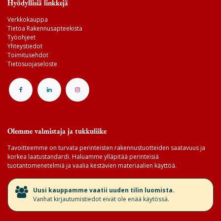
Hyödyllisiä linkkejä
Verkkokauppa
Tietoa Rakennusapteekista
Työohjeet
Yhteystiedot
Toimitusehdot
Tietosuojaseloste
Olemme valmistaja ja tukkuliike
Tavoitteemme on turvata perinteisten rakennustuotteiden saatavuus ja
korkea laatustandardi. Haluamme ylläpitää perinteisiä
tuotantomenetelmiä ja vaalia kestävien materiaalien käyttöä.
​Uusi kauppamme vaatii uuden tilin luomista.
Vanhat kirjautumistiedot eivät ole enää käytössä.