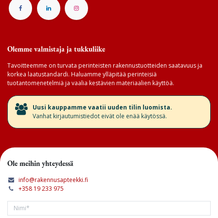
Olemme valmistaja ja tukkuliike
Tavoitteemme on turvata perinteisten rakennustuotteiden saatavuus ja
korkea laatustandardi. Haluamme ylläpitää perinteisiä
tuotantomenetelmiä ja vaalia kestävien materiaalien käyttöä.
​Uusi kauppamme vaatii uuden tilin luomista.
Vanhat kirjautumistiedot eivät ole enää käytössä.
Ole meihin yhteydessä
info@rakennusapteekki.fi
+358 19 233 975