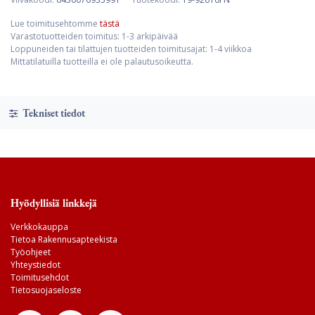
Lue toimitusehtomme
tästä
Varastotuotteiden toimitus: 1-3 arkipäivää
Loppuneiden tai tilattujen tuotteiden toimitusajat: 1-4 viikkoa
Mittatilatuilla tuotteilla ei ole palautusoikeutta.
Tekniset tiedot
Hyödyllisiä linkkejä
Verkkokauppa
Tietoa Rakennusapteekista
Työohjeet
Yhteystiedot
Toimitusehdot
Tietosuojaseloste