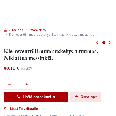
Kauppa
Ilmanvaihto
Kierreventtiili muurauskehys 4 tuumaa. Niklattua messinkiä.
Kierreventtiili muurauskehys 4 tuumaa.
Niklattua messinkiä.
80,11
€
sis. ALV
Lisää ostoskoriin
Osta nyt
Lisää Toivelistalle
Viivakoodi:
6430076935991
Tuotekoodi:
19-92016FN