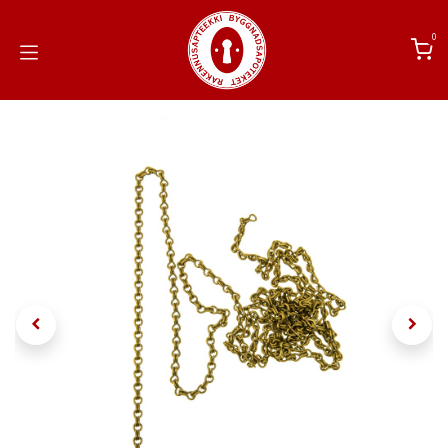
Siirry sisältöön
0