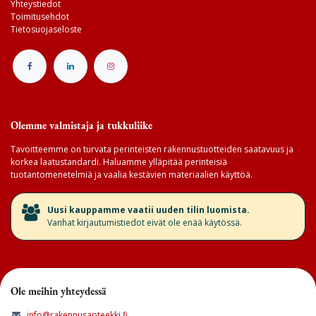
Yhteystiedot
Toimitusehdot
Tietosuojaseloste
Olemme valmistaja ja tukkuliike
Tavoitteemme on turvata perinteisten rakennustuotteiden saatavuus ja
korkea laatustandardi. Haluamme ylläpitää perinteisiä
tuotantomenetelmiä ja vaalia kestävien materiaalien käyttöä.
​Uusi kauppamme vaatii uuden tilin luomista.
Vanhat kirjautumistiedot eivät ole enää käytössä.
Ole meihin yhteydessä
info@rakennusapteekki.fi