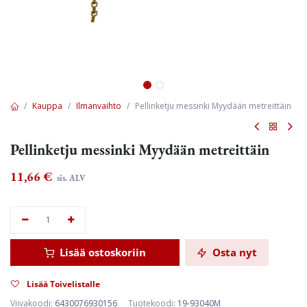
Kauppa
Ilmanvaihto
Pellinketju messinki Myydään metreittäin
Pellinketju messinki Myydään metreittäin
11,66
€
sis. ALV
Lisää ostoskoriin
Osta nyt
Lisää Toivelistalle
Viivakoodi:
6430076930156
Tuotekoodi:
19-93040M