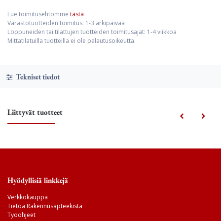
Lue toimitusehtomme
tästä
Varastotuotteiden toimitus: 1-3 arkipäivää
Loppuneiden tai tilattujen tuotteiden toimitusajat: 1-4 viikkoa
Mittatilatuilla tuotteilla ei ole palautusoikeutta.
Tekniset tiedot
Liittyvät tuotteet
Hyödyllisiä linkkejä
Verkkokauppa
Tietoa Rakennusapteekista
Työohjeet