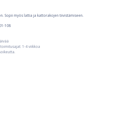
. Sopii myös lattia ja kattorakojen tiivistämiseen.
01-108
päivää
toimitusajat: 1-4 viikkoa
usoikeutta.