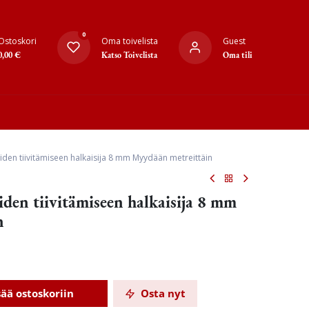
0
Ostoskori
Oma toivelista
Guest
0,00
€
Katso Toivelista
Oma tili
iden tiivitämiseen halkaisija 8 mm Myydään metreittäin
den tiivitämiseen halkaisija 8 mm
n
sää ostoskoriin
Osta nyt