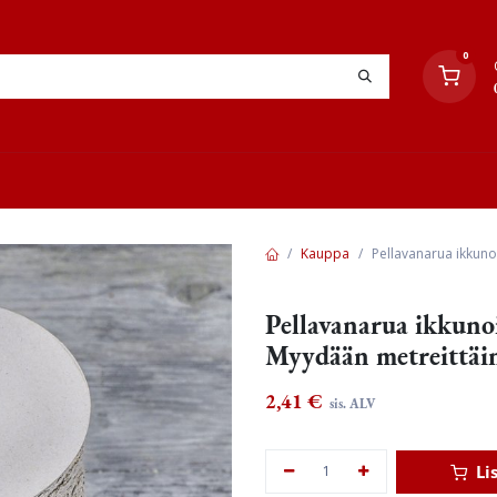
0
YHTEYSTIEDOT
TYÖOHJEET
JÄLLEENMYYJÄT
Kauppa
Pellavanarua ikkuno
Pellavanarua ikkunoi
Myydään metreittäi
2,41
€
sis. ALV
Li