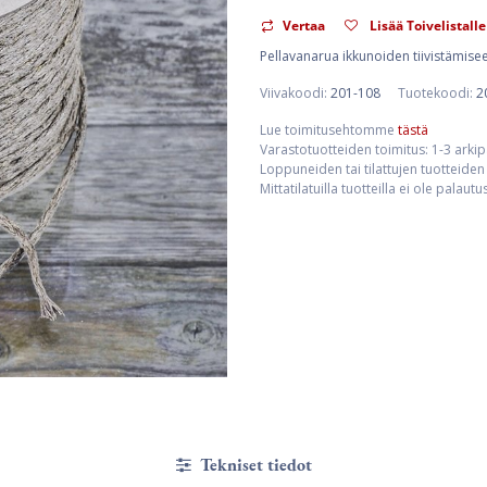
Vertaa
Lisää Toivelistalle
Pellavanarua ikkunoiden tiivistämiseen
Viivakoodi:
201-108
Tuotekoodi:
2
Lue toimitusehtomme
tästä
Varastotuotteiden toimitus: 1-3 arki
Loppuneiden tai tilattujen tuotteiden 
Mittatilatuilla tuotteilla ei ole palaut
Tekniset tiedot