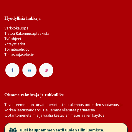
Hyödyllisiä linkkejä
Verkkokauppa
Tietoa Rakennusapteekista
Työohjeet
Yhteystiedot
Toimitusehdot
Tietosuojaseloste
Olemme valmistaja ja tukkuliike
Tavoitteemme on turvata perinteisten rakennustuotteiden saatavuus ja
korkea laatustandardi. Haluamme ylläpitää perinteisiä
tuotantomenetelmiä ja vaalia kestävien materiaalien käyttöä.
​Uusi kauppamme vaatii uuden tilin luomista.