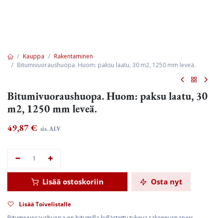
Kauppa
Rakentaminen
Bitumivuoraushuopa. Huom: paksu laatu, 30 m2, 1250 mm leveä.
Bitumivuoraushuopa. Huom: paksu laatu, 30
m2, 1250 mm leveä.
49,87
€
sis. ALV
Lisää ostoskoriin
Osta nyt
Lisää Toivelistalle
Bitumivuoraushuopa on bitumilla kyllästetty tukeva rakennuspaperi.