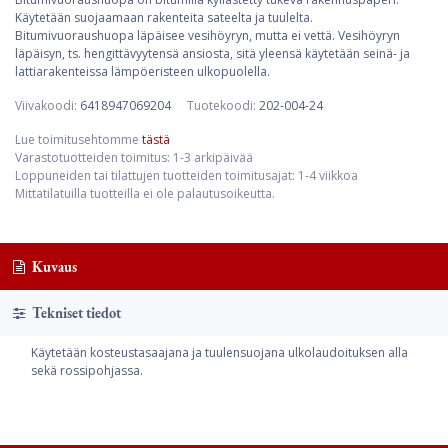
Käytetään suojaamaan rakenteita sateelta ja tuulelta.
Bitumivuoraushuopa läpäisee vesihöyryn, mutta ei vettä. Vesihöyryn
läpäisyn, ts. hengittävyytensä ansiosta, sitä yleensä käytetään seinä- ja
lattiarakenteissa lämpöeristeen ulkopuolella.
Viivakoodi:
6418947069204
Tuotekoodi:
202-004-24
Lue toimitusehtomme
tästä
Varastotuotteiden toimitus: 1-3 arkipäivää
Loppuneiden tai tilattujen tuotteiden toimitusajat: 1-4 viikkoa
Mittatilatuilla tuotteilla ei ole palautusoikeutta.
Kuvaus
Tekniset tiedot
Käytetään kosteustasaajana ja tuulensuojana ulkolaudoituksen alla
sekä rossipohjassa.