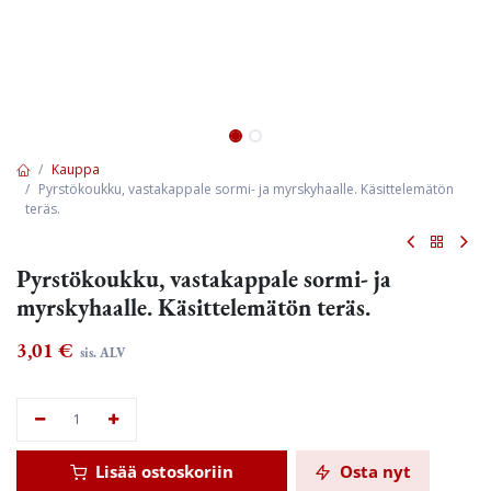
Kauppa
Pyrstökoukku, vastakappale sormi- ja myrskyhaalle. Käsittelemätön
teräs.
Pyrstökoukku, vastakappale sormi- ja
myrskyhaalle. Käsittelemätön teräs.
3,01
€
sis. ALV
Lisää ostoskoriin
Osta nyt