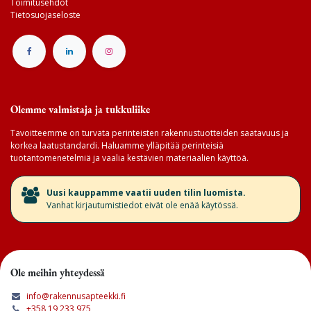
Toimitusehdot
Tietosuojaseloste
Olemme valmistaja ja tukkuliike
Tavoitteemme on turvata perinteisten rakennustuotteiden saatavuus ja
korkea laatustandardi. Haluamme ylläpitää perinteisiä
tuotantomenetelmiä ja vaalia kestävien materiaalien käyttöä.
​Uusi kauppamme vaatii uuden tilin luomista.
Vanhat kirjautumistiedot eivät ole enää käytössä.
Ole meihin yhteydessä
info@rakennusapteekki.fi
+358 19 233 975