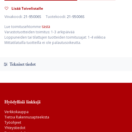
Lisää Toivelistalle
Viivakoodi:
21-95006S
Tuotekoodi:
21-95006S
Lue toimitusehtomme
tästä
Varastotuotteiden toimitus: 1-3 arkipäivää
Loppuneiden tai tilattujen tuotteiden toimitusajat: 1-4 viikkoa
Mittatilatuilla tuotteilla ei ole palautusoikeutta.
Tekniset tiedot
Hyödyllisiä linkkejä
Verkkokauppa
Tietoa Rakennusapteekista
Työohjeet
Yhteystiedot