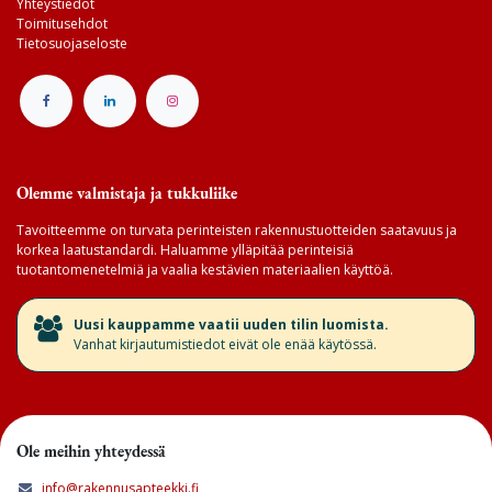
Yhteystiedot
Toimitusehdot
Tietosuojaseloste
Olemme valmistaja ja tukkuliike
Tavoitteemme on turvata perinteisten rakennustuotteiden saatavuus ja
korkea laatustandardi. Haluamme ylläpitää perinteisiä
tuotantomenetelmiä ja vaalia kestävien materiaalien käyttöä.
​Uusi kauppamme vaatii uuden tilin luomista.
Vanhat kirjautumistiedot eivät ole enää käytössä.
Ole meihin yhteydessä
info@rakennusapteekki.fi