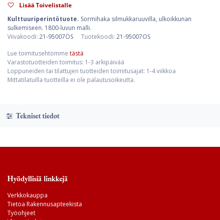
Lisää Toivelistalle
Kulttuuriperintötuote.
Sormihaka silmukkaruuvilla, ulkoikkunan
sulkemiseen. 1800-luvun malli.
Viivakoodi:
21-95007ÖS
Tuotekoodi:
21-95007OS
Lue toimitusehtomme
tästä
Varastotuotteiden toimitus: 1-3 arkipäivää
Loppuneiden tai tilattujen tuotteiden toimitusajat: 1-4 viikkoa
Mittatilatuilla tuotteilla ei ole palautusoikeutta.
Tekniset tiedot
Hyödyllisiä linkkejä
Verkkokauppa
Tietoa Rakennusapteekista
Työohjeet