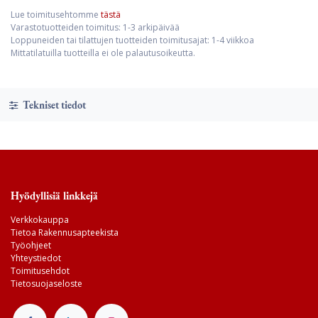
Lue toimitusehtomme
tästä
Varastotuotteiden toimitus: 1-3 arkipäivää
Loppuneiden tai tilattujen tuotteiden toimitusajat: 1-4 viikkoa
Mittatilatuilla tuotteilla ei ole palautusoikeutta.
Tekniset tiedot
Hyödyllisiä linkkejä
Verkkokauppa
Tietoa Rakennusapteekista
Työohjeet
Yhteystiedot
Toimitusehdot
Tietosuojaseloste