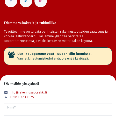
Olemme valmistaja ja tukkuliike
Tavoitteemme on turvata perinteisten rakennustuotteiden saatavuus ja
korkea laatustandardi. Haluamme ylläpitää perinteisiä
tuotantomenetelmiä ja vaalia kestävien materiaalien käyttöä.
​Uusi kauppamme vaatii uuden tilin luomista.
Vanhat kirjautumistiedot eivät ole enää käytössä.
Ole meihin yhteydessä
info@rakennusapteekki.fi
+358 19 233 975