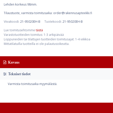
Lehden korkeus 98mm.
Tilaustuote, varmista toimitusaika: order@rakennusapteekki.fi
Viivakoodi:
21-95020EH-B
Tuotekoodi:
21-95020EH-B
Lue toimitusehtomme
tästä
Varastotuotteiden toimitus: 1-3 arkipäivää
Loppuneiden tai tilattujen tuotteiden toimitusajat: 1-4 viikkoa
Mittatilatuilla tuotteilla ei ole palautusoikeutta.
Kuvaus
Tekniset tiedot
Varmista toimitusaika myymälästä.