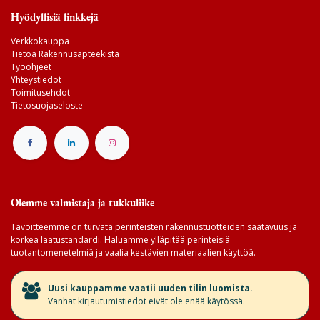
Hyödyllisiä linkkejä
Verkkokauppa
Tietoa Rakennusapteekista
Työohjeet
Yhteystiedot
Toimitusehdot
Tietosuojaseloste
Olemme valmistaja ja tukkuliike
Tavoitteemme on turvata perinteisten rakennustuotteiden saatavuus ja
korkea laatustandardi. Haluamme ylläpitää perinteisiä
tuotantomenetelmiä ja vaalia kestävien materiaalien käyttöä.
​Uusi kauppamme vaatii uuden tilin luomista.
Vanhat kirjautumistiedot eivät ole enää käytössä.