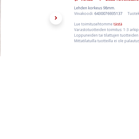
Lehden korkeus 98mm.
Viivakoodi:
6430076935137
Tuote
Lue toimitusehtomme
tästä
Varastotuotteiden toimitus: 1-3 arki
Loppuneiden tai tilattujen tuotteiden 
Mittatilatuilla tuotteilla ei ole palaut