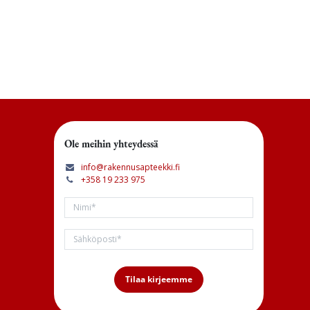
Ole meihin yhteydessä
info@rakennusapteekki.fi
+358 19 233 975
Tilaa kirjeemme