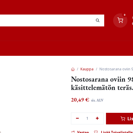
0
YHTEYSTIEDOT
TYÖOHJEET
JÄLLEENMYYJÄT
Kauppa
Nostosarana oviin 9
Nostosarana oviin 9
käsittelemätön teräs
20,49
€
sis. ALV
Li
Vertaa
Lisää Toivelistalle