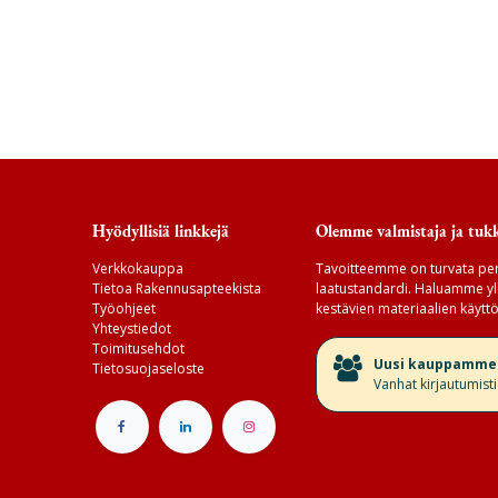
Hyödyllisiä linkkejä
Olemme valmistaja ja tukk
Verkkokauppa
Tavoitteemme on turvata per
Tietoa Rakennusapteekista
laatustandardi. Haluamme yll
Työohjeet
kestävien materiaalien käyttö
Yhteystiedot
Toimitusehdot
​Uusi kauppamme v
Tietosuojaseloste
Vanhat kirjautumist