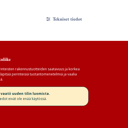
Tekniset tiedot
uliike
inteisten rakennustuotteiden saatavuus ja korkea
äpitää perinteisiä tuotantomenetelmiä ja vaalia
ä.
aatii uuden tilin luomista.
iedot eivät ole enää käytössä.