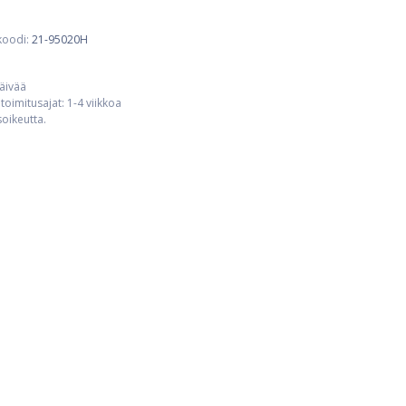
koodi:
21-95020H
päivää
toimitusajat: 1-4 viikkoa
usoikeutta.