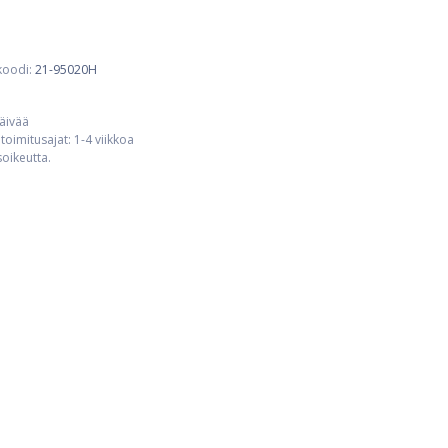
koodi:
21-95020H
päivää
toimitusajat: 1-4 viikkoa
usoikeutta.