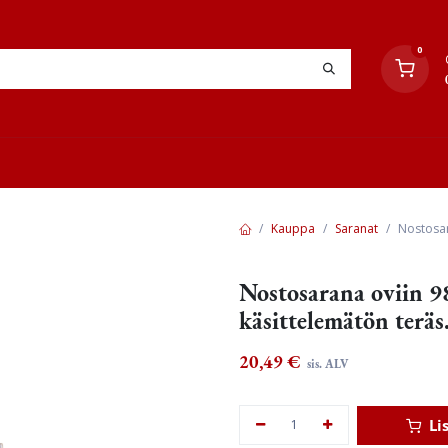
0
YHTEYSTIEDOT
TYÖOHJEET
JÄLLEENMYYJÄT
Kauppa
Saranat
Nostosar
Nostosarana oviin 9
käsittelemätön teräs
20,49
€
sis. ALV
Li