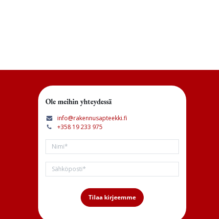
Ole meihin yhteydessä
info@rakennusapteekki.fi
+358 19 233 975
Tilaa kirjeemme