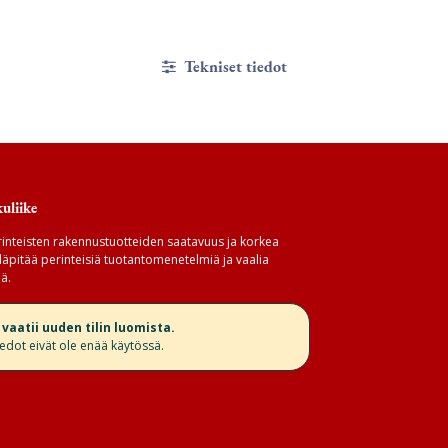
Tekniset tiedot
uliike
inteisten rakennustuotteiden saatavuus ja korkea
äpitää perinteisiä tuotantomenetelmiä ja vaalia
ä.
aatii uuden tilin luomista.
iedot eivät ole enää käytössä.