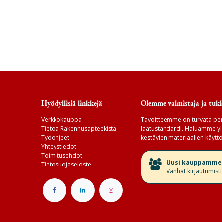
Hyödyllisiä linkkejä
Olemme valmistaja ja tukk
Verkkokauppa
Tavoitteemme on turvata per
Tietoa Rakennusapteekista
laatustandardi. Haluamme yll
Työohjeet
kestävien materiaalien käyttö
Yhteystiedot
Toimitusehdot
​Uusi kauppamme v
Tietosuojaseloste
Vanhat kirjautumist