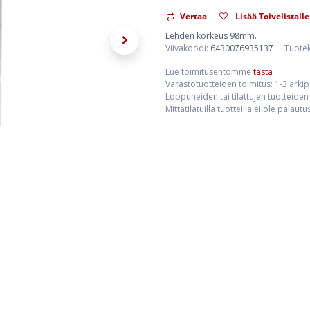
Vertaa
Lisää Toivelistalle
Lehden korkeus 98mm.
Viivakoodi:
6430076935137
Tuote
Lue toimitusehtomme
tästä
Varastotuotteiden toimitus: 1-3 arki
Loppuneiden tai tilattujen tuotteiden 
Mittatilatuilla tuotteilla ei ole palaut