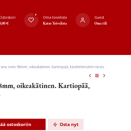
0
Ostoskori
Oma toivelista
Guest
0,00
€
Katso Toivelista
Oma tili
ana oviin 98mm, oikeakätinen. Kartiopää, käsittelemätön teräs.
8mm, oikeakätinen. Kartiopää,
.
sää ostoskoriin
Osta nyt