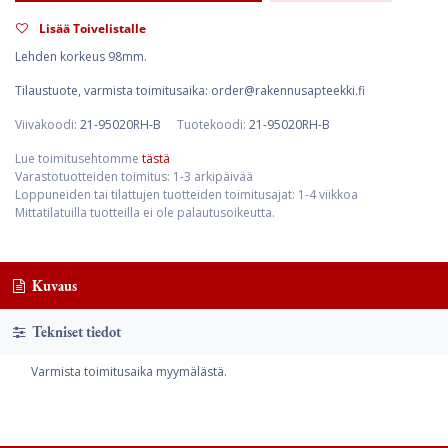
Lisää Toivelistalle
Lehden korkeus 98mm.
Tilaustuote, varmista toimitusaika: order@rakennusapteekki.fi
Viivakoodi:
21-95020RH-B
Tuotekoodi:
21-95020RH-B
Lue toimitusehtomme
tästä
Varastotuotteiden toimitus: 1-3 arkipäivää
Loppuneiden tai tilattujen tuotteiden toimitusajat: 1-4 viikkoa
Mittatilatuilla tuotteilla ei ole palautusoikeutta.
Kuvaus
Tekniset tiedot
Varmista toimitusaika myymälästä.