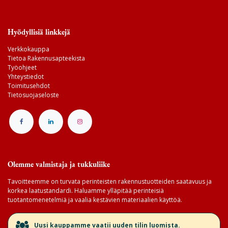
Hyödyllisiä linkkejä
Verkkokauppa
Tietoa Rakennusapteekista
Työohjeet
Yhteystiedot
Toimitusehdot
Tietosuojaseloste
Olemme valmistaja ja tukkuliike
Tavoitteemme on turvata perinteisten rakennustuotteiden saatavuus ja
korkea laatustandardi. Haluamme ylläpitää perinteisiä
tuotantomenetelmiä ja vaalia kestävien materiaalien käyttöä.
​Uusi kauppamme vaatii uuden tilin luomista.