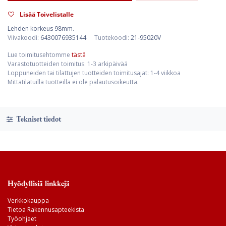
Lisää Toivelistalle
Lehden korkeus 98mm.
Viivakoodi:
6430076935144
Tuotekoodi:
21-95020V
Lue toimitusehtomme
tästä
Varastotuotteiden toimitus: 1-3 arkipäivää
Loppuneiden tai tilattujen tuotteiden toimitusajat: 1-4 viikkoa
Mittatilatuilla tuotteilla ei ole palautusoikeutta.
Tekniset tiedot
Hyödyllisiä linkkejä
Verkkokauppa
Tietoa Rakennusapteekista
Työohjeet