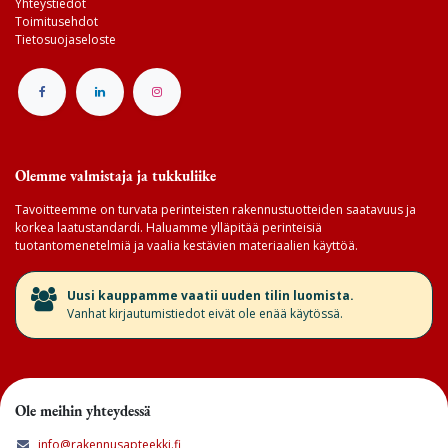
Yhteystiedot
Toimitusehdot
Tietosuojaseloste
Olemme valmistaja ja tukkuliike
Tavoitteemme on turvata perinteisten rakennustuotteiden saatavuus ja
korkea laatustandardi. Haluamme ylläpitää perinteisiä
tuotantomenetelmiä ja vaalia kestävien materiaalien käyttöä.
​Uusi kauppamme vaatii uuden tilin luomista.
Vanhat kirjautumistiedot eivät ole enää käytössä.
Ole meihin yhteydessä
info@rakennusapteekki.fi