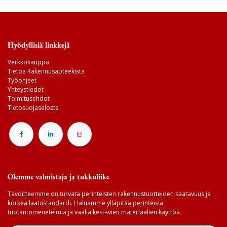
Hyödyllisiä linkkejä
Verkkokauppa
Tietoa Rakennusapteekista
Työohjeet
Yhteystiedot
Toimitusehdot
Tietosuojaseloste
Olemme valmistaja ja tukkuliike
Tavoitteemme on turvata perinteisten rakennustuotteiden saatavuus ja
korkea laatustandardi. Haluamme ylläpitää perinteisiä
tuotantomenetelmiä ja vaalia kestävien materiaalien käyttöä.