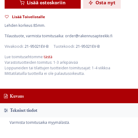
Lisää ostoskoriin
Osta nyt
Lisää Toivelistalle
Lehden korkeus 85mm.
Tilaustuote, varmista toimitusaika: order@rakennusapteekki.fi
Viivakoodi:
21-95021EV-B
Tuotekoodi:
21-95021EV-B
Lue toimitusehtomme
tästä
Varastotuotteiden toimitus: 1-3 arkipäivää
Loppuneiden tai tilattujen tuotteiden toimitusajat: 1-4 viikkoa
Mittatilatuilla tuotteilla ei ole palautusoikeutta.
Kuvaus
Tekniset tiedot
Varmista toimitusaika myymälästä.