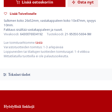
Lisää ostoskoriin
Osta nyt
Lisää Toivelistalle
Sulkimen koko 26x52mm, vastakappaleen koko 10x47mm, syvyys
10mm.
Pakkaus sisältää vastakappaleen ja ruuvit.
Viivakoodi:
6430076934192
Tuotekoodi:
21-95050-5694-9M
Lue toimitusehtomme
tästä
Varastotuotteiden toimitus: 1-3 arkipäivää
Loppuneiden tai tilattujen tuotteiden toimitusajat: 1-4 viikkoa
Mittatilatuilla tuotteilla ei ole palautusoikeutta.
Tekniset tiedot
Hyödyllisiä linkkejä