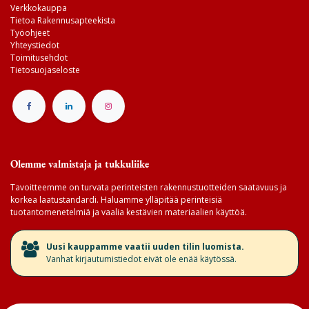
Verkkokauppa
Tietoa Rakennusapteekista
Työohjeet
Yhteystiedot
Toimitusehdot
Tietosuojaseloste
Olemme valmistaja ja tukkuliike
Tavoitteemme on turvata perinteisten rakennustuotteiden saatavuus ja
korkea laatustandardi. Haluamme ylläpitää perinteisiä
tuotantomenetelmiä ja vaalia kestävien materiaalien käyttöä.
​Uusi kauppamme vaatii uuden tilin luomista.
Vanhat kirjautumistiedot eivät ole enää käytössä.