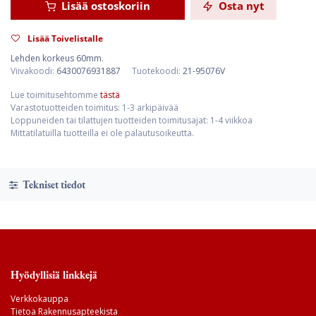
Lisää ostoskoriin
Osta nyt
Lisää Toivelistalle
Lehden korkeus 60mm.
Viivakoodi:
6430076931887
Tuotekoodi:
21-95076V
Lue toimitusehtomme
tästä
Varastotuotteiden toimitus: 1-3 arkipäivää
Loppuneiden tai tilattujen tuotteiden toimitusajat: 1-4 viikkoa
Mittatilatuilla tuotteilla ei ole palautusoikeutta.
Tekniset tiedot
Hyödyllisiä linkkejä
Verkkokauppa
Tietoa Rakennusapteekista