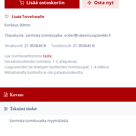
Lisää ostoskoriin
Osta nyt
Lisää Toivelistalle
Korkeus 90mm.
Tilaustuote, varmista toimitusaika: order@rakennusapteekki.fi
Viivakoodi:
21-95084V-B
Tuotekoodi:
21-95084V-B
Lue toimitusehtomme
tästä
Varastotuotteiden toimitus: 1-3 arkipäivää
Loppuneiden tai tilattujen tuotteiden toimitusajat: 1-4 viikkoa
Mittatilatuilla tuotteilla ei ole palautusoikeutta.
Kuvaus
Tekniset tiedot
Varmista toimitusaika myymälästä.