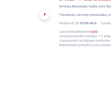
Kiristävä ikkunasuljin haalla, koko 8
Tilaustuote, varmista toimitusaika: 
Viivakoodi:
21-95098-9M-B
Tuotek
Lue toimitusehtomme
tästä
Varastotuotteiden toimitus: 1-3 arki
Loppuneiden tai tilattujen tuotteiden 
Mittatilatuilla tuotteilla ei ole palaut