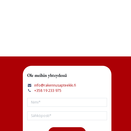
Ole meihin yhteydessä
info@rakennusapteekki.fi
+358 19 233 975