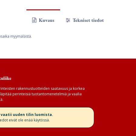
Kuvaus
Tekniset tiedot
usaika myymälästä.
uliike
inteisten rakennustuotteiden saatavuus ja korkea
äpitää perinteisiä tuotantomenetelmiä ja vaalia
ä.
aatii uuden tilin luomista.
iedot eivät ole enää käytössä.