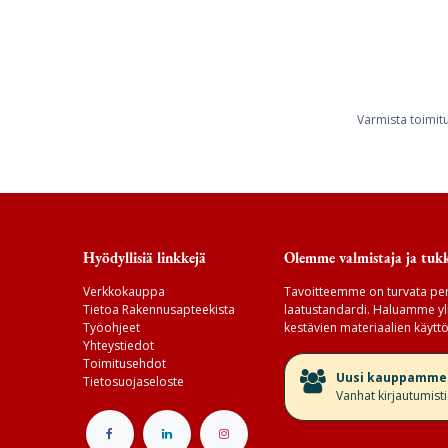
Varmista toimit
Hyödyllisiä linkkejä
Olemme valmistaja ja tukk
Verkkokauppa
Tavoitteemme on turvata per
Tietoa Rakennusapteekista
laatustandardi. Haluamme yll
Työohjeet
kestävien materiaalien käyttö
Yhteystiedot
Toimitusehdot
​Uusi kauppamme v
Tietosuojaseloste
Vanhat kirjautumist