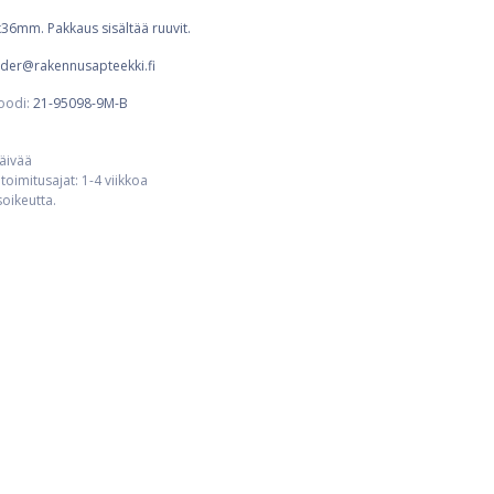
5x36mm. Pakkaus sisältää ruuvit.
order@rakennusapteekki.fi
oodi:
21-95098-9M-B
päivää
toimitusajat: 1-4 viikkoa
usoikeutta.