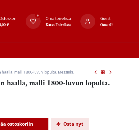
0
Ostoskori
Oma toivelista
Guest
0,00
€
Katso Toivelista
Oma tili
n haalla, malli 1800-luvun lopulta. Messinki.
in haalla, malli 1800-luvun lopulta.
sää ostoskoriin
Osta nyt