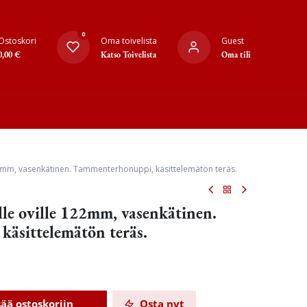
0
Ostoskori
Oma toivelista
Guest
0,00
€
Katso Toivelista
Oma tili
22mm, vasenkätinen. Tammenterhonuppi, käsittelemätön teräs.
lle oville 122mm, vasenkätinen.
äsittelemätön teräs.
sää ostoskoriin
Osta nyt