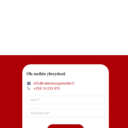
Ole meihin yhteydessä
info@rakennusapteekki.fi
+358 19 233 975