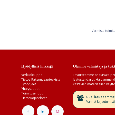
Varmista toimit
Hyödyllisiä linkkejä
Olemme valmistaja ja tukk
Verkkokauppa
Tavoitteemme on turvata per
Tietoa Rakennusapteekista
laatustandardi. Haluamme yll
Työohjeet
kestävien materiaalien käyttö
Yhteystiedot
Toimitusehdot
​Uusi kauppamme v
Tietosuojaseloste
Vanhat kirjautumist