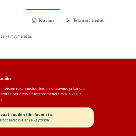
Kuvaus
Tekniset tiedot
usaika myymälästä.
uliike
inteisten rakennustuotteiden saatavuus ja korkea
äpitää perinteisiä tuotantomenetelmiä ja vaalia
ä.
aatii uuden tilin luomista.
iedot eivät ole enää käytössä.