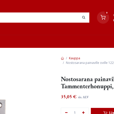
0
YHTEYSTIEDOT
TYÖOHJEET
JÄLLEENMYYJÄT
Kauppa
Nostosarana painaville oville 1
Nostosarana painavi
Tammenterhonuppi, k
35,05
€
sis. ALV
Li