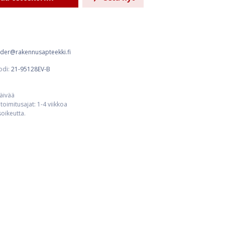
order@rakennusapteekki.fi
odi:
21-95128EV-B
päivää
toimitusajat: 1-4 viikkoa
usoikeutta.