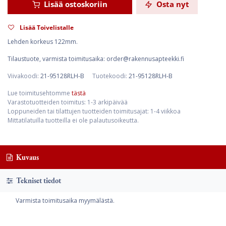
Lisää ostoskoriin
Osta nyt
Lisää Toivelistalle
Lehden korkeus 122mm.
Tilaustuote, varmista toimitusaika: order@rakennusapteekki.fi
Viivakoodi:
21-95128RLH-B
Tuotekoodi:
21-95128RLH-B
Lue toimitusehtomme
tästä
Varastotuotteiden toimitus: 1-3 arkipäivää
Loppuneiden tai tilattujen tuotteiden toimitusajat: 1-4 viikkoa
Mittatilatuilla tuotteilla ei ole palautusoikeutta.
Kuvaus
Tekniset tiedot
Varmista toimitusaika myymälästä.