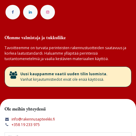
Olemme valmistaja ja tukkuliike
Tavoitteemme on turvata perinteisten rakennustuotteiden saatavuus ja
korkea laatustandardi. Haluamme ylläpitää perinteisiä
tuotantomenetelmiä ja vaalia kestävien materiaalien käyttöä.
​Uusi kauppamme vaatii uuden tilin luomista.
Vanhat kirjautumistiedot eivät ole enää käytössä.
Ole meihin yhteydessä
info@rakennusapteekki.fi
+358 19 233 975