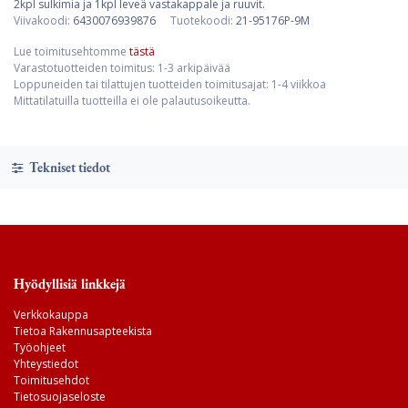
2kpl sulkimia ja 1kpl leveä vastakappale ja ruuvit.
Viivakoodi:
6430076939876
Tuotekoodi:
21-95176P-9M
Lue toimitusehtomme
tästä
Varastotuotteiden toimitus: 1-3 arkipäivää
Loppuneiden tai tilattujen tuotteiden toimitusajat: 1-4 viikkoa
Mittatilatuilla tuotteilla ei ole palautusoikeutta.
Tekniset tiedot
Hyödyllisiä linkkejä
Verkkokauppa
Tietoa Rakennusapteekista
Työohjeet
Yhteystiedot
Toimitusehdot
Tietosuojaseloste