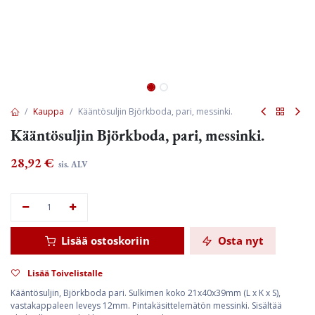
Kauppa
Kääntösuljin Björkboda, pari, messinki.
Kääntösuljin Björkboda, pari, messinki.
28,92
€
sis. ALV
Lisää ostoskoriin
Osta nyt
Lisää Toivelistalle
Kääntösuljin, Björkboda pari. Sulkimen koko 21x40x39mm (L x K x S),
vastakappaleen leveys 12mm. Pintakäsittelemätön messinki. Sisältää