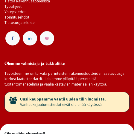
Tietoa Rakennusapteekista
Työohjeet
Yhteystiedot
Toimitusehdot
Tietosuojaseloste
Olemme valmistaja ja tukkuliike
Tavoitteemme on turvata perinteisten rakennustuotteiden saatavuus ja
korkea laatustandardi. Haluamme ylläpitää perinteisiä
tuotantomenetelmiä ja vaalia kestävien materiaalien käyttöä.
​Uusi kauppamme vaatii uuden tilin luomista.
Vanhat kirjautumistiedot eivät ole enää käytössä.
Ole meihin yhteydessä