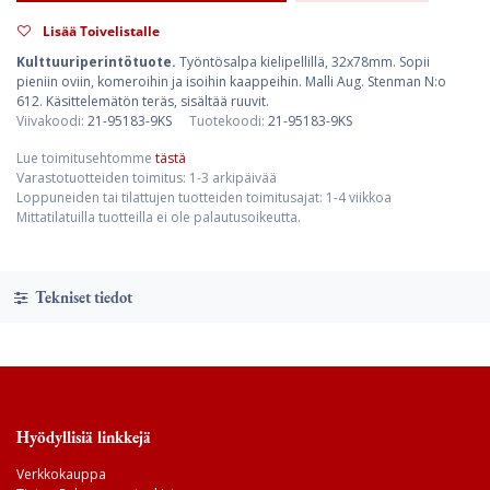
Lisää Toivelistalle
Kulttuuriperintötuote.
Työntösalpa kielipellillä, 32x78mm. Sopii
pieniin oviin, komeroihin ja isoihin kaappeihin. Malli Aug. Stenman N:o
612. Käsittelemätön teräs, sisältää ruuvit.
Viivakoodi:
21-95183-9KS
Tuotekoodi:
21-95183-9KS
Lue toimitusehtomme
tästä
Varastotuotteiden toimitus: 1-3 arkipäivää
Loppuneiden tai tilattujen tuotteiden toimitusajat: 1-4 viikkoa
Mittatilatuilla tuotteilla ei ole palautusoikeutta.
Tekniset tiedot
Hyödyllisiä linkkejä
Verkkokauppa