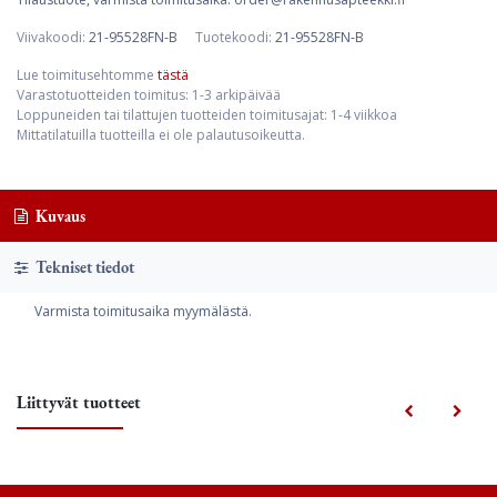
Viivakoodi:
21-95528FN-B
Tuotekoodi:
21-95528FN-B
Lue toimitusehtomme
tästä
Varastotuotteiden toimitus: 1-3 arkipäivää
Loppuneiden tai tilattujen tuotteiden toimitusajat: 1-4 viikkoa
Mittatilatuilla tuotteilla ei ole palautusoikeutta.
Kuvaus
Tekniset tiedot
Varmista toimitusaika myymälästä.
Liittyvät tuotteet