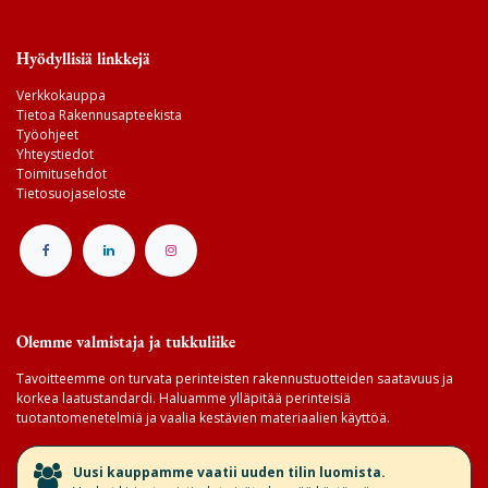
Hyödyllisiä linkkejä
Verkkokauppa
Tietoa Rakennusapteekista
Työohjeet
Yhteystiedot
Toimitusehdot
Tietosuojaseloste
Olemme valmistaja ja tukkuliike
Tavoitteemme on turvata perinteisten rakennustuotteiden saatavuus ja
korkea laatustandardi. Haluamme ylläpitää perinteisiä
tuotantomenetelmiä ja vaalia kestävien materiaalien käyttöä.
​Uusi kauppamme vaatii uuden tilin luomista.