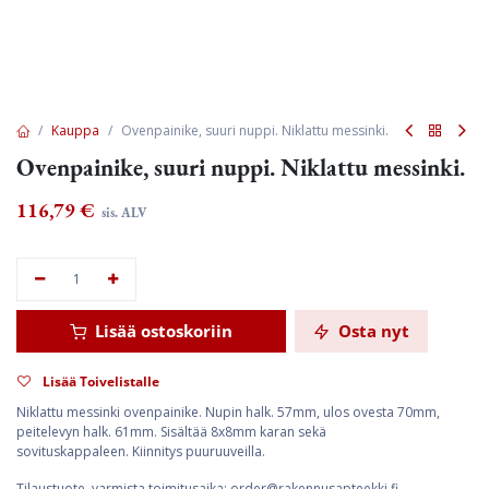
Kauppa
Ovenpainike, suuri nuppi. Niklattu messinki.
Ovenpainike, suuri nuppi. Niklattu messinki.
116,79
€
sis. ALV
Lisää ostoskoriin
Osta nyt
Lisää Toivelistalle
Niklattu messinki ovenpainike. Nupin halk. 57mm, ulos ovesta 70mm,
peitelevyn halk. 61mm. Sisältää 8x8mm karan sekä
sovituskappaleen. Kiinnitys puuruuveilla.
Tilaustuote, varmista toimitusaika: order@rakennusapteekki.fi