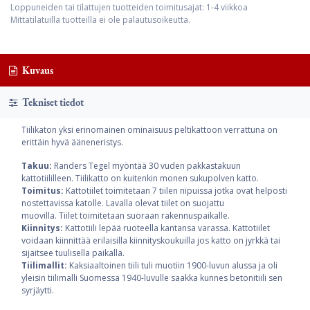
Loppuneiden tai tilattujen tuotteiden toimitusajat: 1-4 viikkoa
Mittatilatuilla tuotteilla ei ole palautusoikeutta.
Kuvaus
Tekniset tiedot
Tiilikaton yksi erinomainen ominaisuus peltikattoon verrattuna on
erittäin hyvä ääneneristys.
Takuu:
Randers Tegel myöntää 30 vuden pakkastakuun
kattotiililleen. Tiilikatto on kuitenkin monen sukupolven katto.
Toimitus:
Kattotiilet toimitetaan 7 tiilen nipuissa jotka ovat helposti
nostettavissa katolle. Lavalla olevat tiilet on suojattu
muovilla. Tiilet toimitetaan suoraan rakennuspaikalle.
Kiinnitys:
Kattotiili lepää ruoteella kantansa varassa. Kattotiilet
voidaan kiinnittää erilaisilla kiinnityskoukuilla jos katto on jyrkkä tai
sijaitsee tuulisella paikalla.
Tiilimallit:
Kaksiaaltoinen tiili tuli muotiin 1900-luvun alussa ja oli
yleisin tiilimalli Suomessa 1940-luvulle saakka kunnes betonitiili sen
syrjäytti.