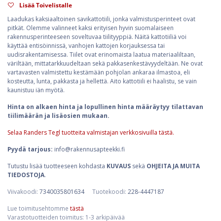
Lisää Toivelistalle
Laadukas kaksiaaltoinen savikattotiili, jonka valmistusperinteet ovat
pitkät. Olemme valinneet kaksi erityisen hyvin suomalaiseen
rakennusperinteeseen soveltuvaa tiilityyppiä. Näitä kattotiiliä voi
käyttää entisöinnissä, vanhojen kattojen korjauksessa tai
uudisrakentamisessa. Tiilet ovat erinomaista laatua materiaaliltaan,
väriltään, mittatarkkuudeltaan sekä pakkasenkestävyydeltään. Ne ovat
vartavasten valmistettu kestämään pohjolan ankaraa ilmastoa, eli
kosteutta, lunta, pakkasta ja hellettä. Aito kattotiili ei haalistu, se vain
kaunistuu iän myötä.
Hinta on alkaen hinta ja lopullinen hinta määräytyy tilattavan
tiilimäärän ja lisäosien mukaan.
Selaa Randers Tegl tuotteita valmistajan verkkosivuilla tästä.
Pyydä tarjous:
info@rakennusapteekki.fi
Tutustu lisää tuotteeseen kohdasta
KUVAUS
sekä
OHJEITA JA MUITA
TIEDOSTOJA
.
Viivakoodi:
7340035801634
Tuotekoodi:
228-4447187
Lue toimitusehtomme
tästä
Varastotuotteiden toimitus: 1-3 arkipäivää