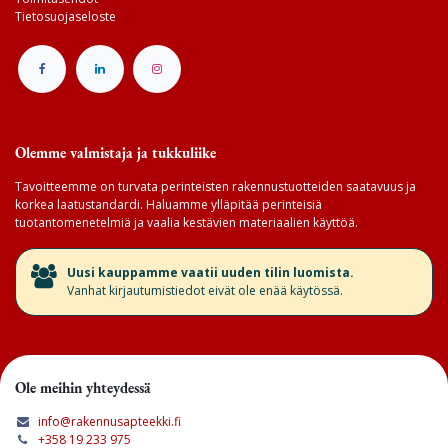
Tietosuojaseloste
Olemme valmistaja ja tukkuliike
Tavoitteemme on turvata perinteisten rakennustuotteiden saatavuus ja
korkea laatustandardi. Haluamme ylläpitää perinteisiä
tuotantomenetelmiä ja vaalia kestävien materiaalien käyttöä.
​Uusi kauppamme vaatii uuden tilin luomista.
Vanhat kirjautumistiedot eivät ole enää käytössä.
Ole meihin yhteydessä
info@rakennusapteekki.fi
+358 19 233 975