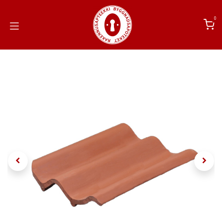
Siirry sisältöön
0