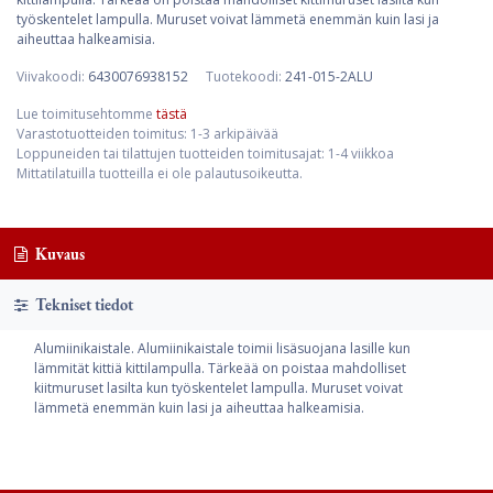
työskentelet lampulla. Muruset voivat lämmetä enemmän kuin lasi ja
aiheuttaa halkeamisia.
Viivakoodi:
6430076938152
Tuotekoodi:
241-015-2ALU
Lue toimitusehtomme
tästä
Varastotuotteiden toimitus: 1-3 arkipäivää
Loppuneiden tai tilattujen tuotteiden toimitusajat: 1-4 viikkoa
Mittatilatuilla tuotteilla ei ole palautusoikeutta.
Kuvaus
Tekniset tiedot
Alumiinikaistale. Alumiinikaistale toimii lisäsuojana lasille kun
lämmität kittiä kittilampulla. Tärkeää on poistaa mahdolliset
kiitmuruset lasilta kun työskentelet lampulla. Muruset voivat
lämmetä enemmän kuin lasi ja aiheuttaa halkeamisia.