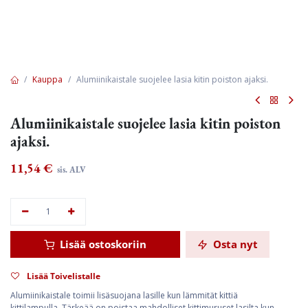
Kauppa
Alumiinikaistale suojelee lasia kitin poiston ajaksi.
Alumiinikaistale suojelee lasia kitin poiston
ajaksi.
11,54
€
sis. ALV
Lisää ostoskoriin
Osta nyt
Lisää Toivelistalle
Alumiinikaistale toimii lisäsuojana lasille kun lämmität kittiä
kittilampulla. Tärkeää on poistaa mahdolliset kittimuruset lasilta kun