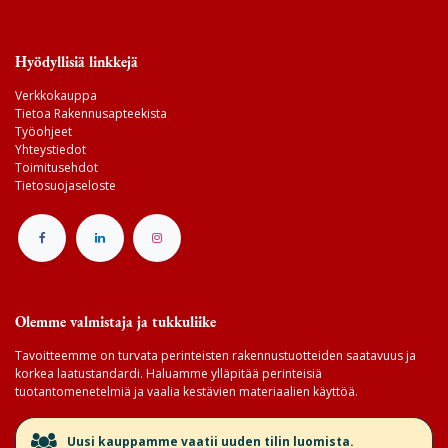
Hyödyllisiä linkkejä
Verkkokauppa
Tietoa Rakennusapteekista
Työohjeet
Yhteystiedot
Toimitusehdot
Tietosuojaseloste
Olemme valmistaja ja tukkuliike
Tavoitteemme on turvata perinteisten rakennustuotteiden saatavuus ja
korkea laatustandardi. Haluamme ylläpitää perinteisiä
tuotantomenetelmiä ja vaalia kestävien materiaalien käyttöä.
​Uusi kauppamme vaatii uuden tilin luomista.