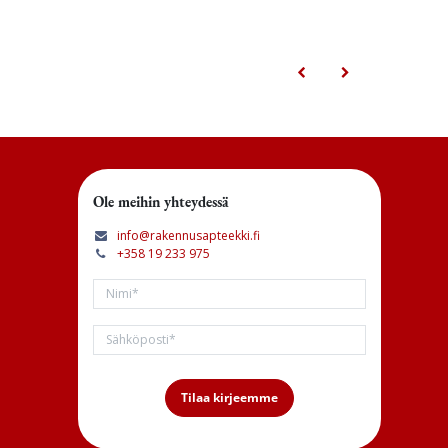
Ole meihin yhteydessä
info@rakennusapteekki.fi
+358 19 233 975
Tilaa kirjeemme