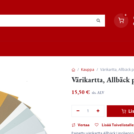
0
YHTEYSTIEDOT
TYÖOHJEET
JÄLLEENMYYJÄT
Kauppa
Värikartta, Allbäck 
Värikartta, Allbäck p
15,50
€
sis. ALV
Li
Vertaa
Lisää Toivelistalle
Painettu värikartta Allbäck Linoljepro