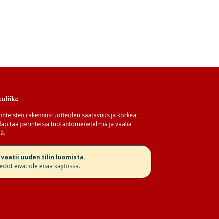
uliike
inteisten rakennustuotteiden saatavuus ja korkea
äpitää perinteisiä tuotantomenetelmiä ja vaalia
ä.
aatii uuden tilin luomista.
iedot eivät ole enää käytössä.