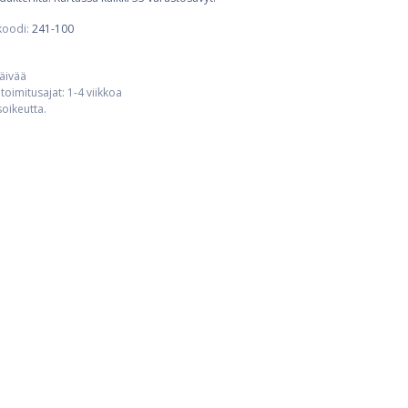
koodi:
241-100
päivää
toimitusajat: 1-4 viikkoa
usoikeutta.