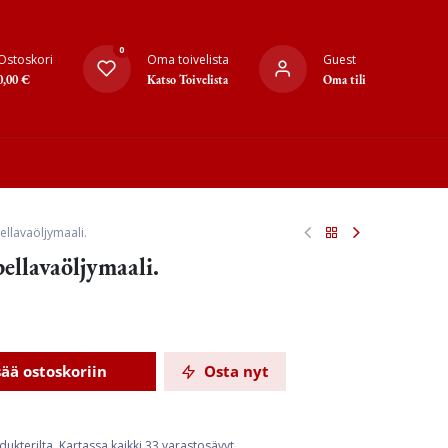
0
Ostoskori
Oma toivelista
Guest
0,00
€
Katso Toivelista
Oma tili
pellavaöljymaali.
ellavaöljymaali.
sää ostoskoriin
Osta nyt
dukterilta. Kartassa kaikki 33 varastosävyt.