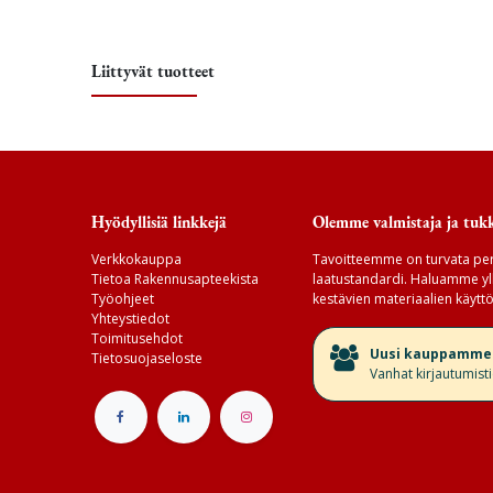
Liittyvät tuotteet
Hyödyllisiä linkkejä
Olemme valmistaja ja tukk
Verkkokauppa
Tavoitteemme on turvata per
Tietoa Rakennusapteekista
laatustandardi. Haluamme yll
Työohjeet
kestävien materiaalien käyttö
Yhteystiedot
Toimitusehdot
​Uusi kauppamme v
Tietosuojaseloste
Vanhat kirjautumist