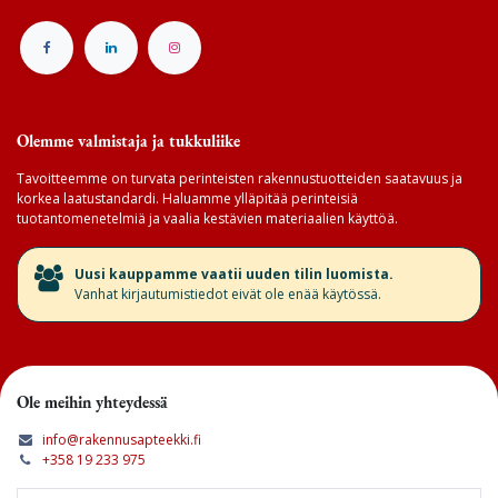
Olemme valmistaja ja tukkuliike
Tavoitteemme on turvata perinteisten rakennustuotteiden saatavuus ja
korkea laatustandardi. Haluamme ylläpitää perinteisiä
tuotantomenetelmiä ja vaalia kestävien materiaalien käyttöä.
​Uusi kauppamme vaatii uuden tilin luomista.
Vanhat kirjautumistiedot eivät ole enää käytössä.
Ole meihin yhteydessä
info@rakennusapteekki.fi
+358 19 233 975