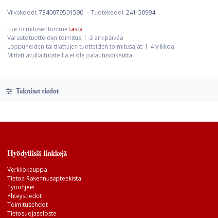
Viivakoodi:
7340079501590
Tuotekoodi:
241-50994
Lue toimitusehtomme
tästä
Varastotuotteiden toimitus: 1-3 arkipäivää
Loppuneiden tai tilattujen tuotteiden toimitusajat: 1-4 viikkoa
Mittatilatuilla tuotteilla ei ole palautusoikeutta.
Tekniset tiedot
Hyödyllisiä linkkejä
Verkkokauppa
Tietoa Rakennusapteekista
Työohjeet
Yhteystiedot
Toimitusehdot
Tietosuojaseloste