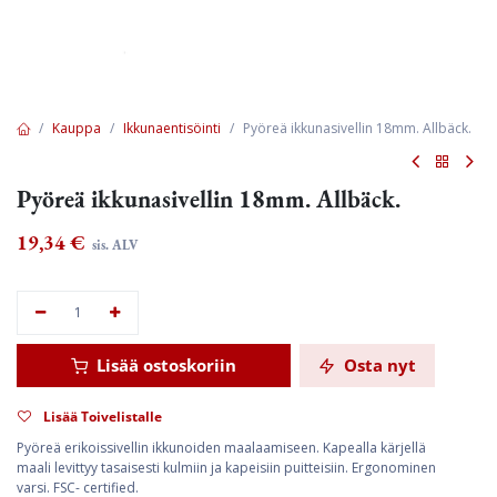
Kauppa
Ikkunaentisöinti
Pyöreä ikkunasivellin 18mm. Allbäck.
Pyöreä ikkunasivellin 18mm. Allbäck.
19,34
€
sis. ALV
Lisää ostoskoriin
Osta nyt
Lisää Toivelistalle
Pyöreä erikoissivellin ikkunoiden maalaamiseen. Kapealla kärjellä
maali levittyy tasaisesti kulmiin ja kapeisiin puitteisiin. Ergonominen
varsi. FSC- certified.