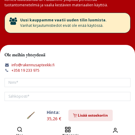
tuotantomenetelmiä ja vaalia kestävien materiaalien käyttöä.
​Uusi kauppamme vaatii uuden tilin luomista.
Vanhat kirjautumistiedot eivät ole enää käytössä.
Ole meihin yhteydessä
info@rakennusapteekki.fi
+358 19 233 975
Hinta:
Tilaa kirjeemme
Lisää ostoskoriin
35,26
€