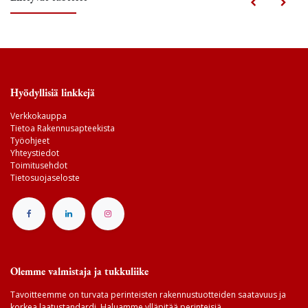
Hyödyllisiä linkkejä
Verkkokauppa
Tietoa Rakennusapteekista
Työohjeet
Yhteystiedot
Toimitusehdot
Tietosuojaseloste
Olemme valmistaja ja tukkuliike
Tavoitteemme on turvata perinteisten rakennustuotteiden saatavuus ja
korkea laatustandardi. Haluamme ylläpitää perinteisiä