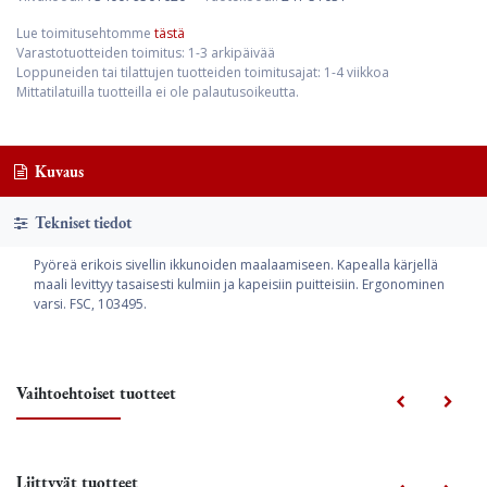
Lue toimitusehtomme
tästä
Varastotuotteiden toimitus: 1-3 arkipäivää
Loppuneiden tai tilattujen tuotteiden toimitusajat: 1-4 viikkoa
Mittatilatuilla tuotteilla ei ole palautusoikeutta.
Kuvaus
Tekniset tiedot
Pyöreä erikois sivellin ikkunoiden maalaamiseen. Kapealla kärjellä
maali levittyy tasaisesti kulmiin ja kapeisiin puitteisiin. Ergonominen
varsi. FSC, 103495.
Vaihtoehtoiset tuotteet
Liittyvät tuotteet