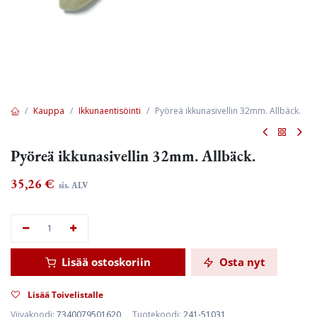
Kauppa
Ikkunaentisöinti
Pyöreä ikkunasivellin 32mm. Allbäck.
Pyöreä ikkunasivellin 32mm. Allbäck.
35,26
€
sis. ALV
Lisää ostoskoriin
Osta nyt
Lisää Toivelistalle
Viivakoodi:
7340079501620
Tuotekoodi:
241-51031