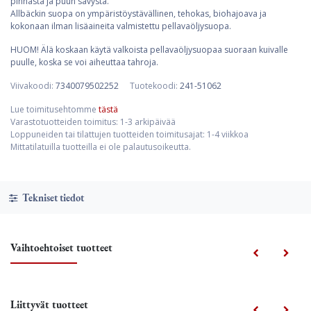
pinnasta ja puun sävystä.
Allbäckin suopa on ympäristöystävällinen, tehokas, biohajoava ja
kokonaan ilman lisäaineita valmistettu pellavaöljysuopa.
HUOM! Älä koskaan käytä valkoista pellavaöljysuopaa suoraan kuivalle
puulle, koska se voi aiheuttaa tahroja.
Viivakoodi:
7340079502252
Tuotekoodi:
241-51062
Lue toimitusehtomme
tästä
Varastotuotteiden toimitus: 1-3 arkipäivää
Loppuneiden tai tilattujen tuotteiden toimitusajat: 1-4 viikkoa
Mittatilatuilla tuotteilla ei ole palautusoikeutta.
Tekniset tiedot
Vaihtoehtoiset tuotteet
Liittyvät tuotteet