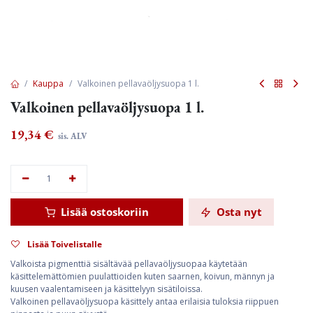
Kauppa
Valkoinen pellavaöljysuopa 1 l.
Valkoinen pellavaöljysuopa 1 l.
19,34
€
sis. ALV
Lisää ostoskoriin
Osta nyt
Lisää Toivelistalle
Valkoista pigmenttiä sisältävää pellavaöljysuopaa käytetään
käsittelemättömien puulattioiden kuten saarnen, koivun, männyn ja
kuusen vaalentamiseen ja käsittelyyn sisätiloissa.
Valkoinen pellavaöljysuopa käsittely antaa erilaisia tuloksia riippuen