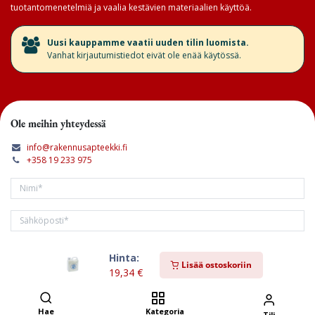
tuotantomenetelmiä ja vaalia kestävien materiaalien käyttöä.
​Uusi kauppamme vaatii uuden tilin luomista.
Vanhat kirjautumistiedot eivät ole enää käytössä.
Ole meihin yhteydessä
info@rakennusapteekki.fi
+358 19 233 975
Hinta:
Tilaa kirjeemme
Lisää ostoskoriin
19,34
€
Hae
Kategoria
Tili