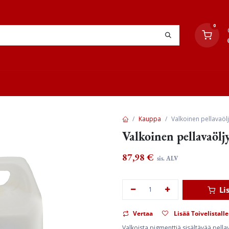
0
YHTEYSTIEDOT
TYÖOHJEET
JÄLLEENMYYJÄT
Kauppa
Valkoinen pellavaölj
Valkoinen pellavaölj
87,98
€
sis. ALV
Li
Vertaa
Lisää Toivelistalle
Valkoista pigmenttiä sisältävää pell