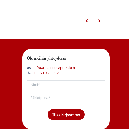
Ole meihin yhteydessä
info@rakennusapteekki.fi
+358 19 233 975
Tilaa kirjeemme