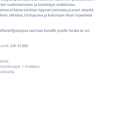
en vaalentamiseen ja käsittelyyn sisätiloissa.
antaa erilaisia tuloksia riippuen pinnasta ja puun sävystä.
inen, tehokas, biohajoava ja kokonaan ilman lisäaineita
llavaöljysuopaa suoraan kuivalle puulle, koska se voi
koodi:
241-51063
päivää
toimitusajat: 1-4 viikkoa
usoikeutta.