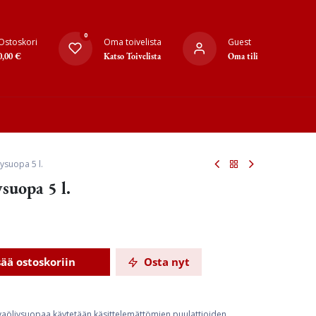
0
Ostoskori
Oma toivelista
Guest
0,00
€
Katso Toivelista
Oma tili
ysuopa 5 l.
ysuopa 5 l.
sää ostoskoriin
Osta nyt
avaöljysuopaa käytetään käsittelemättömien puulattioiden