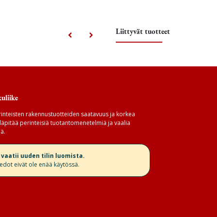
Liittyvät tuotteet
uliike
inteisten rakennustuotteiden saatavuus ja korkea
äpitää perinteisiä tuotantomenetelmiä ja vaalia
ä.
aatii uuden tilin luomista.
iedot eivät ole enää käytössä.