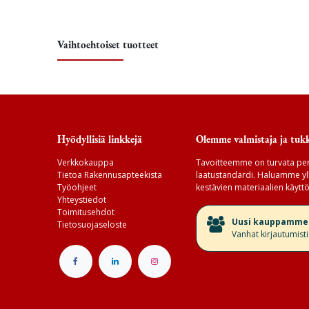
Vaihtoehtoiset tuotteet
Hyödyllisiä linkkejä
Olemme valmistaja ja tukk
Verkkokauppa
Tavoitteemme on turvata per
Tietoa Rakennusapteekista
laatustandardi. Haluamme yll
Työohjeet
kestävien materiaalien käyttö
Yhteystiedot
Toimitusehdot
​Uusi kauppamme v
Tietosuojaseloste
Vanhat kirjautumist