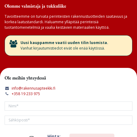
Olemme valmistaja ja tukkuliike
Tavoitteemme on turvata perinteisten rakennustuotteiden saatavuus ja
korkea laatustandardi. Haluamme ylläpitää perinteisiä
tuotantomenetelmiä ja vaalia kestävien materiaalien käyttöä.
​Uusi kauppamme vaatii uuden tilin luomista.
Vanhat kirjautumistiedot eivät ole enää käytössä.
Ole meihin yhteydessä
info@rakennusapteekki.fi
+358 19 233 975
Hinta: