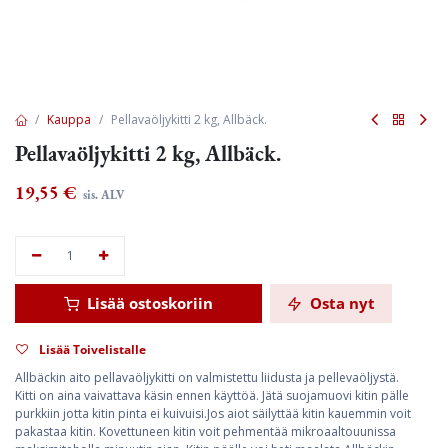
Kauppa
Pellavaöljykitti 2 kg, Allbäck.
Pellavaöljykitti 2 kg, Allbäck.
19,55
€
sis. ALV
Lisää ostoskoriin
Osta nyt
Lisää Toivelistalle
Allbäckin aito pellavaöljykitti on valmistettu liidusta ja pellevaöljystä.
Kitti on aina vaivattava käsin ennen käyttöä. Jätä suojamuovi kitin pälle
purkkiin jotta kitin pinta ei kuivuisi.Jos aiot säilyttää kitin kauemmin voit
pakastaa kitin. Kovettuneen kitin voit pehmentää mikroaaltouunissa