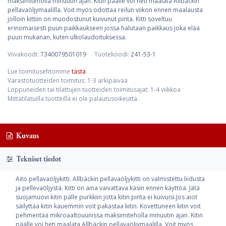
maksimiteholla minuutin ajan. Kitin päälle voi heti maalata Allbäckin
pellavaöljymaalilla. Voit myös odottaa reilun viikon ennen maalausta
jolloin kittiin on muodostunut kuivunut pinta. Kitti soveltuu
erinomaisesti puun paikkaukseen jossa halutaan paikkaus joka elää
puun mukanan, kuten ulkolaudoituksessa.
Viivakoodi:
7340079501019
Tuotekoodi:
241-53-1
Lue toimitusehtomme
tästä
Varastotuotteiden toimitus: 1-3 arkipäivää
Loppuneiden tai tilattujen tuotteiden toimitusajat: 1-4 viikkoa
Mittatilatuilla tuotteilla ei ole palautusoikeutta.
Kuvaus
Tekniset tiedot
Aito pellavaöljykitti. Allbäckin pellavaöljykitti on valmistettu liidusta
ja pellevaöljystä. Kitti on aina vaivattava käsin ennen käyttöä. Jätä
suojamuovi kitin pälle purkkiin jotta kitin pinta ei kuivuisi.Jos aiot
säilyttää kitin kauemmin voit pakastaa kitin. Kovettuneen kitin voit
pehmentää mikroaaltouunissa maksimiteholla minuutin ajan. Kitin
päälle voi heti maalata Allbäckin pellavaöljymaalilla. Voit myös