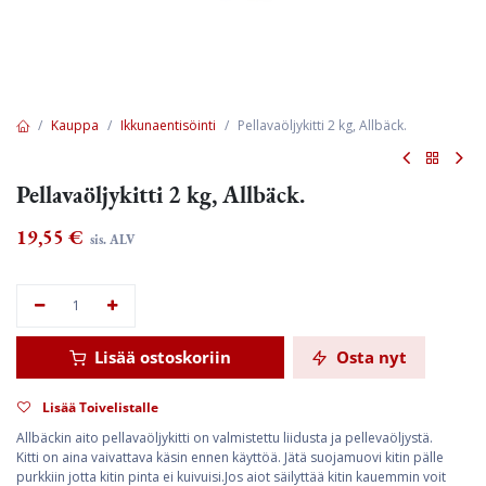
Kauppa
Ikkunaentisöinti
Pellavaöljykitti 2 kg, Allbäck.
Pellavaöljykitti 2 kg, Allbäck.
19,55
€
sis. ALV
Lisää ostoskoriin
Osta nyt
Lisää Toivelistalle
Allbäckin aito pellavaöljykitti on valmistettu liidusta ja pellevaöljystä.
Kitti on aina vaivattava käsin ennen käyttöä. Jätä suojamuovi kitin pälle
purkkiin jotta kitin pinta ei kuivuisi.Jos aiot säilyttää kitin kauemmin voit