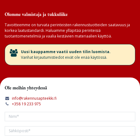
Olemme valmistaja ja tukkuliike
Tavoitteemme on turvata perinteisten rakennustuotteiden saatavuus ja
korkea laatustandardi. Haluamme ylläpitää perinteisiä
tuotantomenetelmiä ja vaalia kestävien materiaalien käyttöä.
​Uusi kauppamme vaatii uuden tilin luomista.
Vanhat kirjautumistiedot eivät ole enää käytössä.
Ole meihin yhteydessä
info@rakennusapteekki.fi
+358 19 233 975