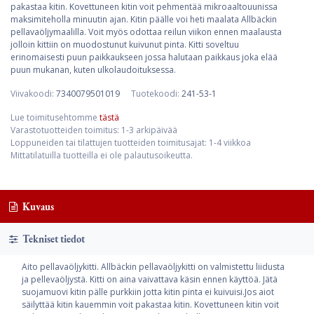
pakastaa kitin. Kovettuneen kitin voit pehmentää mikroaaltouunissa
maksimiteholla minuutin ajan. Kitin päälle voi heti maalata Allbäckin
pellavaöljymaalilla. Voit myös odottaa reilun viikon ennen maalausta
jolloin kittiin on muodostunut kuivunut pinta. Kitti soveltuu
erinomaisesti puun paikkaukseen jossa halutaan paikkaus joka elää
puun mukanan, kuten ulkolaudoituksessa.
Viivakoodi:
7340079501019
Tuotekoodi:
241-53-1
Lue toimitusehtomme
tästä
Varastotuotteiden toimitus: 1-3 arkipäivää
Loppuneiden tai tilattujen tuotteiden toimitusajat: 1-4 viikkoa
Mittatilatuilla tuotteilla ei ole palautusoikeutta.
Kuvaus
Tekniset tiedot
Aito pellavaöljykitti. Allbäckin pellavaöljykitti on valmistettu liidusta
ja pellevaöljystä. Kitti on aina vaivattava käsin ennen käyttöä. Jätä
suojamuovi kitin pälle purkkiin jotta kitin pinta ei kuivuisi.Jos aiot
säilyttää kitin kauemmin voit pakastaa kitin. Kovettuneen kitin voit