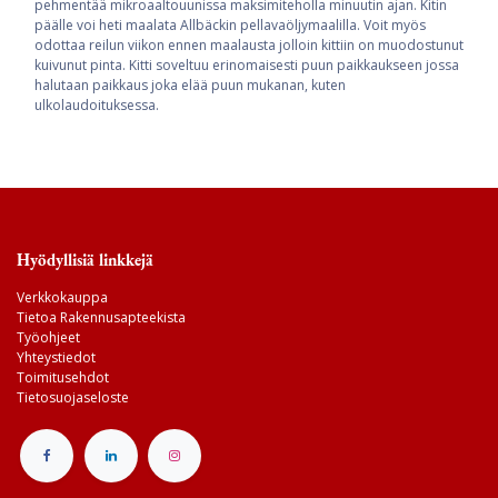
pehmentää mikroaaltouunissa maksimiteholla minuutin ajan. Kitin
päälle voi heti maalata Allbäckin pellavaöljymaalilla. Voit myös
odottaa reilun viikon ennen maalausta jolloin kittiin on muodostunut
kuivunut pinta. Kitti soveltuu erinomaisesti puun paikkaukseen jossa
halutaan paikkaus joka elää puun mukanan, kuten
ulkolaudoituksessa.
Hyödyllisiä linkkejä
Verkkokauppa
Tietoa Rakennusapteekista
Työohjeet
Yhteystiedot
Toimitusehdot
Tietosuojaseloste