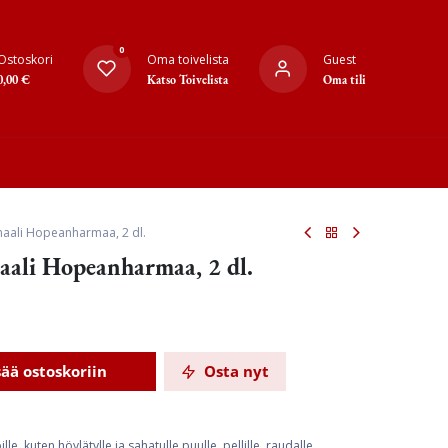
0
Ostoskori
Oma toivelista
Guest
0,00
€
Katso Toivelista
Oma tili
maali Hopeanharmaa, 2 dl.
maali Hopeanharmaa, 2 dl.
sää ostoskoriin
Osta nyt
le, kuten höylätylle ja sahatulle puulle, pellille, raudalle,