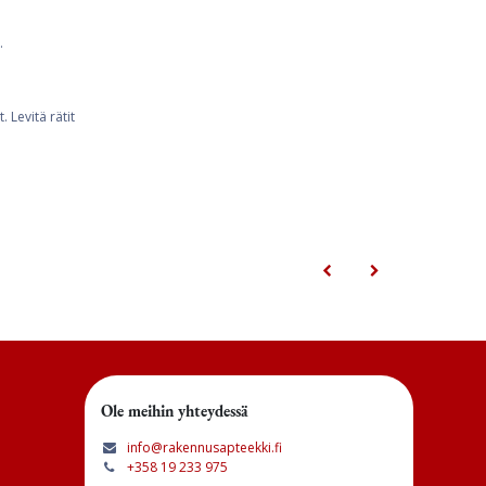
.
. Levitä rätit
Ole meihin yhteydessä
info@rakennusapteekki.fi
+358 19 233 975