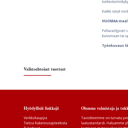
tunkeutumiskyky
Kaikki sävyt vo
HUOMAA maal
Pellavaöljyiset r
kuivumaan tai u
Työnkuvaus löy
Vaihtoehtoiset tuotteet
Hyödyllisiä linkkejä
Olemme valmistaja ja tukk
Verkkokauppa
Tavoitteemme on turvata per
Tietoa Rakennusapteekista
laatustandardi. Haluamme yll