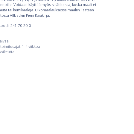
innoille. Voidaan käyttää myös sisätiloissa, koska maali ei
naineita tai kemikaaleja. Ulkomaalauksessa maaliin lisätään
osta Allbäckin Pieni Käsikirja.
koodi:
241-70-20-0
päivää
toimitusajat: 1-4 viikkoa
usoikeutta.