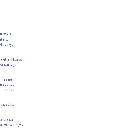
tusta ja
stettu
kki sävyt
ä että ulkona;
uhtaille ja
a missään
n saanut
ennusalan
 sisällä.
a tilassa.
n erittäin hyvä