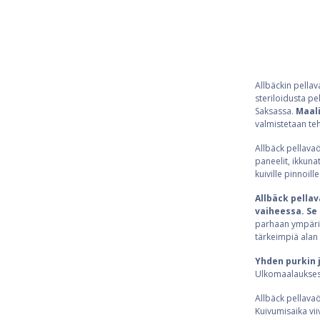
Allbäckin pellav
steriloidusta pe
Saksassa.
Maali
valmistetaan teh
Allbäck pellavaö
paneelit, ikkunat
kuiville pinnoil
Allbäck pellav
vaiheessa. Se 
parhaan ympäri
tärkeimpiä alan 
Yhden purkin 
Ulkomaalauksess
Allbäck pellavaö
Kuivumisaika vii