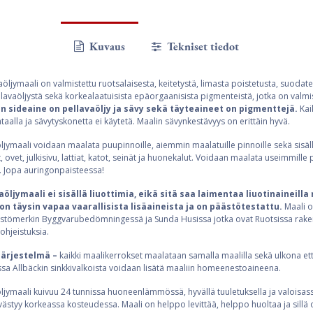
Kuvaus
Tekniset tiedot
aöljymaali on valmistettu ruotsalaisesta, keitetystä, limasta poistetusta, suodate
llavaöljystä sekä korkealaatuisista epäorgaanisista pigmenteistä, jotka on valmi
n sideaine on pellavaöljy ja sävy sekä täyteaineet on pigmenttejä.
Kai
taalla ja sävytyskonetta ei käytetä. Maalin sävynkestävyys on erittäin hyvä.
ljymaali voidaan maalata puupinnoille, aiemmin maalatuille pinnoille sekä sisäll
, ovet, julkisivu, lattiat, katot, seinät ja huonekalut. Voidaan maalata useimmille p
le. Jopa auringonpaisteessa!
aöljymaali ei sisällä liuottimia, eikä sitä saa laimentaa liuotinaineill
on täysin vapaa vaarallisista lisäaineista ja on päästötestattu.
Maali o
stömerkin Byggvarubedömningessä ja Sunda Husissa jotka ovat Ruotsissa rak
ohjeistuksia.
järjestelmä –
kaikki maalikerrokset maalataan samalla maalilla sekä ulkona että
a Allbäckin sinkkivalkoista voidaan lisätä maaliin homeenestoaineena.
ljymaali kuivuu 24 tunnissa huoneenlämmössä, hyvällä tuuletuksella ja valoisass
västyy korkeassa kosteudessa. Maali on helppo levittää, helppo huoltaa ja sillä o