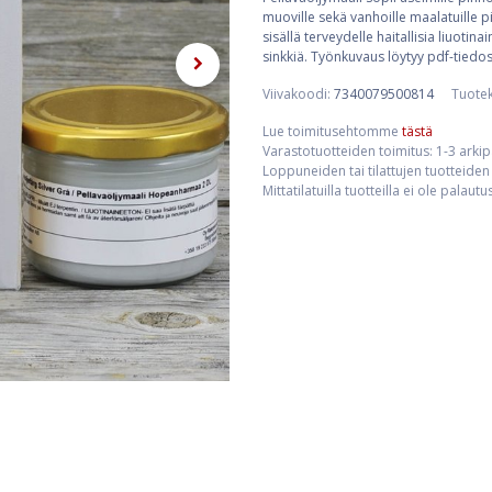
muoville sekä vanhoille maalatuille p
sisällä terveydelle haitallisia liuoti
sinkkiä. Työnkuvaus löytyy pdf-tiedost
Viivakoodi:
7340079500814
Tuote
Lue toimitusehtomme
tästä
Varastotuotteiden toimitus: 1-3 arki
Loppuneiden tai tilattujen tuotteiden 
Mittatilatuilla tuotteilla ei ole palaut