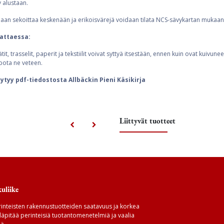
 alustaan.
idaan sekoittaa keskenään ja erikoisvärejä voidaan tilata NCS-sävykartan mukaan
attaessa:
ätit, trasselit, paperit ja tekstiilit voivat syttyä itsestään, ennen kuin ovat kuivuneet
pota ne veteen.
tyy pdf-tiedostosta Allbäckin Pieni Käsikirja
Liittyvät tuotteet
uliike
inteisten rakennustuotteiden saatavuus ja korkea
äpitää perinteisiä tuotantomenetelmiä ja vaalia