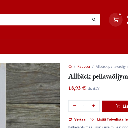
0
YHTEYSTIEDOT
TYÖOHJEET
JÄLLEENMYYJÄT
Kauppa
Allbäck pellavaöljy
Allbäck pellavaöljy
18,93
€
sis. ALV
Li
Vertaa
Lisää Toivelistalle
Pellavaöljymaali sopii useimille pinnoil