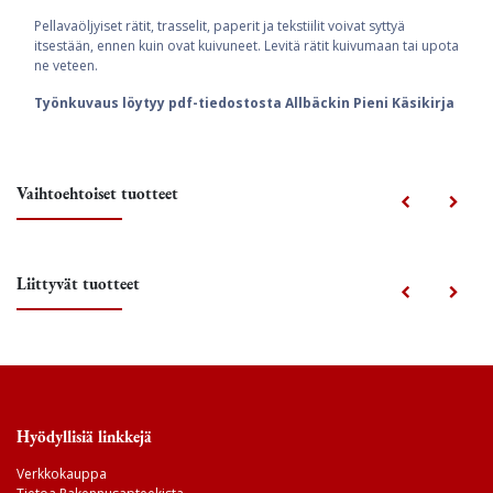
Pellavaöljyiset rätit, trasselit, paperit ja tekstiilit voivat syttyä
itsestään, ennen kuin ovat kuivuneet. Levitä rätit kuivumaan tai upota
ne veteen.
Työnkuvaus löytyy pdf-tiedostosta Allbäckin Pieni Käsikirja
Vaihtoehtoiset tuotteet
Liittyvät tuotteet
Hyödyllisiä linkkejä
Verkkokauppa