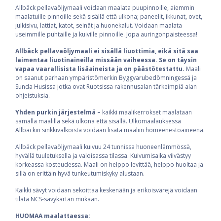
Allbäck pellavaöljymaali voidaan maalata puupinnoille, aiemmin
maalatuille pinnoille sekä sisällä että ulkona; paneelit, ikkunat, ovet,
julkisivu, lattiat, katot, seinät ja huonekalut. Voidaan maalata
useimmille puhtaille ja kuiville pinnoille. Jopa auringonpaisteessa!
Allbäck pellavaöljymaali ei sisällä liuottimia, eikä sitä saa
laimentaa liuotinaineilla missään vaiheessa. Se on täysin
vapaa vaarallisista lisäaineista ja on päästötestattu.
Maali
on saanut parhaan ympäristömerkin Byggvarubedömningessä ja
Sunda Husissa jotka ovat Ruotsissa rakennusalan tärkeimpiä alan
ohjeistuksia.
Yhden purkin järjestelmä –
kaikki maalikerrokset maalataan
samalla maalilla sekä ulkona että sisällä. Ulkomaalauksessa
Allbäckin sinkkivalkoista voidaan lisätä maaliin homeenestoaineena.
Allbäck pellavaöljymaali kuivuu 24 tunnissa huoneenlämmössä,
hyvällä tuuletuksella ja valoisassa tilassa. Kuivumisaika viivästyy
korkeassa kosteudessa. Maali on helppo levittää, helppo huoltaa ja
sillä on erittäin hyvä tunkeutumiskyky alustaan.
Kaikki sävyt voidaan sekoittaa keskenään ja erikoisvärejä voidaan
tilata NCS-sävykartan mukaan.
HUOMAA maalattaessa: