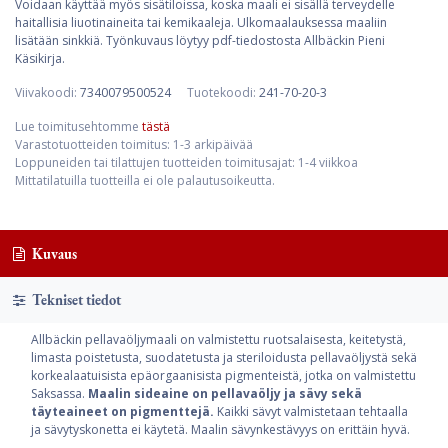
Voidaan käyttää myös sisätiloissa, koska maali ei sisällä terveydelle
haitallisia liuotinaineita tai kemikaaleja. Ulkomaalauksessa maaliin
lisätään sinkkiä. Työnkuvaus löytyy pdf-tiedostosta Allbäckin Pieni
Käsikirja.
Viivakoodi:
7340079500524
Tuotekoodi:
241-70-20-3
Lue toimitusehtomme
tästä
Varastotuotteiden toimitus: 1-3 arkipäivää
Loppuneiden tai tilattujen tuotteiden toimitusajat: 1-4 viikkoa
Mittatilatuilla tuotteilla ei ole palautusoikeutta.
Kuvaus
Tekniset tiedot
Allbäckin pellavaöljymaali on valmistettu ruotsalaisesta, keitetystä,
limasta poistetusta, suodatetusta ja steriloidusta pellavaöljystä sekä
korkealaatuisista epäorgaanisista pigmenteistä, jotka on valmistettu
Saksassa.
Maalin sideaine on pellavaöljy ja sävy sekä
täyteaineet on pigmenttejä.
Kaikki sävyt valmistetaan tehtaalla
ja sävytyskonetta ei käytetä. Maalin sävynkestävyys on erittäin hyvä.