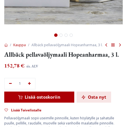
Kauppa
Allbäck pellavaöljymaali Hopeanharmaa, 3 l.
Allbäck pellavaöljymaali Hopeanharmaa, 3 l.
152,78
€
sis. ALV
Lisää ostoskoriin
Osta nyt
Lisää Toivelistalle
Pellavaöljymaali sopii useimille pinnoille, kuten höylätylle ja sahatulle
puulle, pellille, raudalle, muoville sekä vanhoille maalatuille pinnoille.