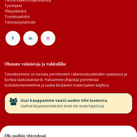
Tietoa Rakennusapteekista
Työohjeet
Yhteystiedot
Toimitusehdot
Tietosuojaseloste
Olemme valmistaja ja tukkuliike
Tavoitteemme on turvata perinteisten rakennustuotteiden saatavuus ja
korkea laatustandardi. Haluamme ylläpitää perinteisiä
tuotantomenetelmiä ja vaalia kestävien materiaalien käyttöä.
​Uusi kauppamme vaatii uuden tilin luomista.
Vanhat kirjautumistiedot eivät ole enää käytössä.
Ole meihin yhteydessä