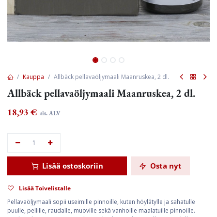
Kauppa
Allbäck pellavaöljymaali Maanruskea, 2 dl.
Allbäck pellavaöljymaali Maanruskea, 2 dl.
18,93
€
sis. ALV
Lisää ostoskoriin
Osta nyt
Lisää Toivelistalle
Pellavaöljymaali sopii useimille pinnoille, kuten höylätylle ja sahatulle
puulle, pellille, raudalle, muoville sekä vanhoille maalatuille pinnoille.