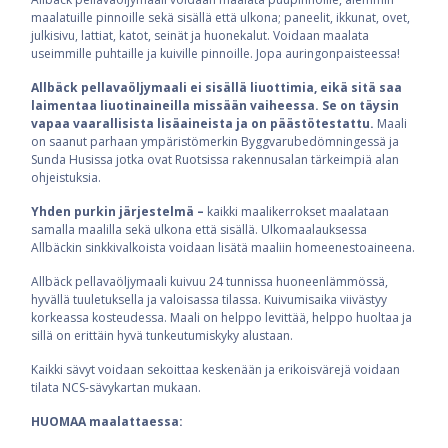
maalatuille pinnoille sekä sisällä että ulkona; paneelit, ikkunat, ovet,
julkisivu, lattiat, katot, seinät ja huonekalut. Voidaan maalata
useimmille puhtaille ja kuiville pinnoille. Jopa auringonpaisteessa!
Allbäck pellavaöljymaali ei sisällä liuottimia, eikä sitä saa
laimentaa liuotinaineilla missään vaiheessa. Se on täysin
vapaa vaarallisista lisäaineista ja on päästötestattu.
Maali
on saanut parhaan ympäristömerkin Byggvarubedömningessä ja
Sunda Husissa jotka ovat Ruotsissa rakennusalan tärkeimpiä alan
ohjeistuksia.
Yhden purkin järjestelmä –
kaikki maalikerrokset maalataan
samalla maalilla sekä ulkona että sisällä. Ulkomaalauksessa
Allbäckin sinkkivalkoista voidaan lisätä maaliin homeenestoaineena.
Allbäck pellavaöljymaali kuivuu 24 tunnissa huoneenlämmössä,
hyvällä tuuletuksella ja valoisassa tilassa. Kuivumisaika viivästyy
korkeassa kosteudessa. Maali on helppo levittää, helppo huoltaa ja
sillä on erittäin hyvä tunkeutumiskyky alustaan.
Kaikki sävyt voidaan sekoittaa keskenään ja erikoisvärejä voidaan
tilata NCS-sävykartan mukaan.
HUOMAA maalattaessa: