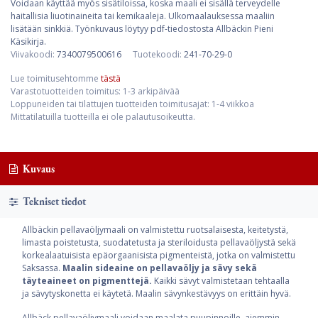
Voidaan käyttää myös sisätiloissa, koska maali ei sisällä terveydelle
haitallisia liuotinaineita tai kemikaaleja. Ulkomaalauksessa maaliin
lisätään sinkkiä. Työnkuvaus löytyy pdf-tiedostosta Allbäckin Pieni
Käsikirja.
Viivakoodi:
7340079500616
Tuotekoodi:
241-70-29-0
Lue toimitusehtomme
tästä
Varastotuotteiden toimitus: 1-3 arkipäivää
Loppuneiden tai tilattujen tuotteiden toimitusajat: 1-4 viikkoa
Mittatilatuilla tuotteilla ei ole palautusoikeutta.
Kuvaus
Tekniset tiedot
Allbäckin pellavaöljymaali on valmistettu ruotsalaisesta, keitetystä,
limasta poistetusta, suodatetusta ja steriloidusta pellavaöljystä sekä
korkealaatuisista epäorgaanisista pigmenteistä, jotka on valmistettu
Saksassa.
Maalin sideaine on pellavaöljy ja sävy sekä
täyteaineet on pigmenttejä.
Kaikki sävyt valmistetaan tehtaalla
ja sävytyskonetta ei käytetä. Maalin sävynkestävyys on erittäin hyvä.
Allbäck pellavaöljymaali voidaan maalata puupinnoille, aiemmin