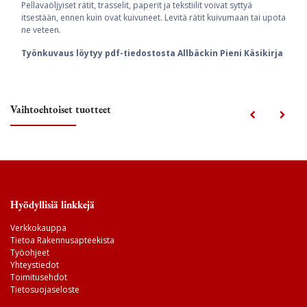
Pellavaöljyiset rätit, trasselit, paperit ja tekstiilit voivat syttyä
itsestään, ennen kuin ovat kuivuneet. Levitä rätit kuivumaan tai upota
ne veteen.
Työnkuvaus löytyy pdf-tiedostosta Allbäckin Pieni Käsikirja
Vaihtoehtoiset tuotteet
Hyödyllisiä linkkejä
Verkkokauppa
Tietoa Rakennusapteekista
Työohjeet
Yhteystiedot
Toimitusehdot
Tietosuojaseloste