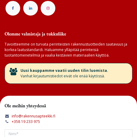
Olemme valmistaja ja tukkuliike
Tavoitteemme on turvata perinteisten rakennustuotteiden saatavuus ja
korkea laatustandardi. Haluamme ylläpitää perinteisiä
tuotantomenetelmiä ja vaalia kestävien materiaalien käyttöä.
​Uusi kauppamme vaatii uuden tilin luomista.
Vanhat kirjautumistiedot eivät ole enää käytössä.
Ole meihin yhteydessä
info@rakennusapteekki.fi
+358 19 233 975