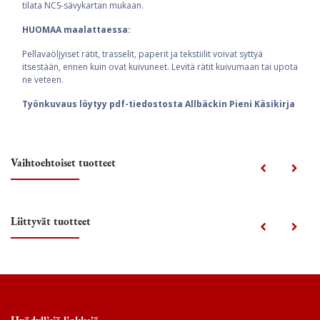
tilata NCS-sävykartan mukaan.
HUOMAA maalattaessa:
Pellavaöljyiset rätit, trasselit, paperit ja tekstiilit voivat syttyä
itsestään, ennen kuin ovat kuivuneet. Levitä rätit kuivumaan tai upota
ne veteen.
Työnkuvaus löytyy pdf-tiedostosta Allbäckin Pieni Käsikirja
Vaihtoehtoiset tuotteet
Liittyvät tuotteet