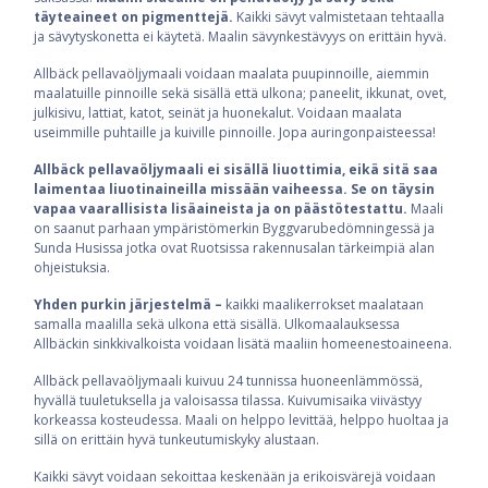
täyteaineet on pigmenttejä.
Kaikki sävyt valmistetaan tehtaalla
ja sävytyskonetta ei käytetä. Maalin sävynkestävyys on erittäin hyvä.
Allbäck pellavaöljymaali voidaan maalata puupinnoille, aiemmin
maalatuille pinnoille sekä sisällä että ulkona; paneelit, ikkunat, ovet,
julkisivu, lattiat, katot, seinät ja huonekalut. Voidaan maalata
useimmille puhtaille ja kuiville pinnoille. Jopa auringonpaisteessa!
Allbäck pellavaöljymaali ei sisällä liuottimia, eikä sitä saa
laimentaa liuotinaineilla missään vaiheessa. Se on täysin
vapaa vaarallisista lisäaineista ja on päästötestattu.
Maali
on saanut parhaan ympäristömerkin Byggvarubedömningessä ja
Sunda Husissa jotka ovat Ruotsissa rakennusalan tärkeimpiä alan
ohjeistuksia.
Yhden purkin järjestelmä –
kaikki maalikerrokset maalataan
samalla maalilla sekä ulkona että sisällä. Ulkomaalauksessa
Allbäckin sinkkivalkoista voidaan lisätä maaliin homeenestoaineena.
Allbäck pellavaöljymaali kuivuu 24 tunnissa huoneenlämmössä,
hyvällä tuuletuksella ja valoisassa tilassa. Kuivumisaika viivästyy
korkeassa kosteudessa. Maali on helppo levittää, helppo huoltaa ja
sillä on erittäin hyvä tunkeutumiskyky alustaan.
Kaikki sävyt voidaan sekoittaa keskenään ja erikoisvärejä voidaan