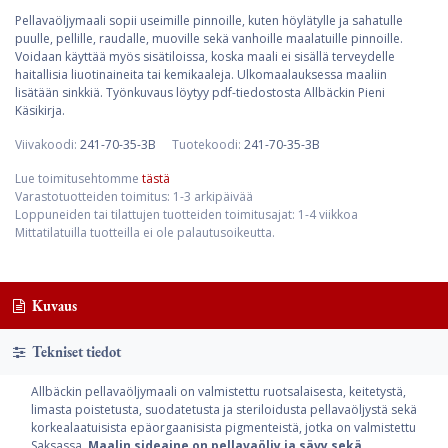
Pellavaöljymaali sopii useimille pinnoille, kuten höylätylle ja sahatulle
puulle, pellille, raudalle, muoville sekä vanhoille maalatuille pinnoille.
Voidaan käyttää myös sisätiloissa, koska maali ei sisällä terveydelle
haitallisia liuotinaineita tai kemikaaleja. Ulkomaalauksessa maaliin
lisätään sinkkiä. Työnkuvaus löytyy pdf-tiedostosta Allbäckin Pieni
Käsikirja.
Viivakoodi:
241-70-35-3B
Tuotekoodi:
241-70-35-3B
Lue toimitusehtomme
tästä
Varastotuotteiden toimitus: 1-3 arkipäivää
Loppuneiden tai tilattujen tuotteiden toimitusajat: 1-4 viikkoa
Mittatilatuilla tuotteilla ei ole palautusoikeutta.
Kuvaus
Tekniset tiedot
Allbäckin pellavaöljymaali on valmistettu ruotsalaisesta, keitetystä,
limasta poistetusta, suodatetusta ja steriloidusta pellavaöljystä sekä
korkealaatuisista epäorgaanisista pigmenteistä, jotka on valmistettu
Saksassa.
Maalin sideaine on pellavaöljy ja sävy sekä