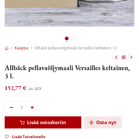
Kauppa
Allbäck pellavaöljymaali Versailles keltainen, 3 l.
Allbäck pellavaöljymaali Versailles keltainen,
3 l.
152,77
€
sis. ALV
Lisää ostoskoriin
Osta nyt
Lisää Toivelistalle