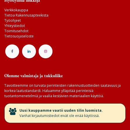
Hyödyllisiä linkkejä
Verkkokauppa
Tietoa Rakennusapteekista
Työohjeet
Yhteystiedot
Toimitusehdot
Tietosuojaseloste
Olemme valmistaja ja tukkuliike
Tavoitteemme on turvata perinteisten rakennustuotteiden saatavuus ja
korkea laatustandardi. Haluamme ylläpitää perinteisiä
tuotantomenetelmiä ja vaalia kestävien materiaalien käyttöä.
​Uusi kauppamme vaatii uuden tilin luomista.
Vanhat kirjautumistiedot eivät ole enää käytössä.