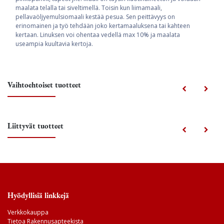
maalata telalla tai siveltimellä. Toisin kun liimamaali,
pellavaöljyemulsiomaali kestää pesua. Sen peittävyys on
erinomainen ja työ tehdään joko kertamaaluksena tai kahteen
kertaan. Linuksen voi ohentaa vedellä max 10% ja maalata
useampia kuultavia kertoja.
Vaihtoehtoiset tuotteet
Liittyvät tuotteet
Hyödyllisiä linkkejä
Verkkokauppa
Tietoa Rakennusapteekista