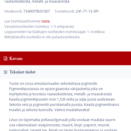
rautaoksideista, metalli- ja maaväreistä.
Viivakoodi:
7340079501927
Tuotekoodi:
241-71-13-3PI
Lue toimitusehtomme
tästä
Varastotuotteiden toimitus: 1-3 arkipäivää
Loppuneiden tai tilattujen tuotteiden toimitusajat: 1-4 viikkoa
Mittatilatuilla tuotteilla ei ole palautusoikeutta.
Kuvaus
Tekniset tiedot
Tuote on Linus emulsiomaaliin sekoitettava pigmentti.
Pigmenttipussissa on epäorgaanista värijauhetta joka on
myrkytöntä ja koostuu rautaoksideista, metalli- ja maaväreistä.
Kaada pigmenttipussiin noin 1,5dl vettä ja sulje pussi uudestaan.
Sekoita vesi ja pigmentti puristamalla pussia. Kaada pigmenttiseos
maaliin ja sekoita kunnolla. Valmis maalattavaksi!
Linus on täysmatta pellavaöljymaali jolla voidaan maalata suurin
osa rakennuksen sisäpinnoista; muurit, levyt, paperit, muovit,
pinkopahvit, tapetit jne. Maali on täysin liuotinaineeton ja voidaan