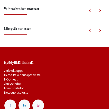
Vaihtoehtoiset tuotteet
Liittyvät tuotteet
Hyödyllisiä linkkejä
Verkkokauppa
Tietoa Rakennusapteekista
Työohjeet
Yhteystiedot
Toimitusehdot
Tietosuojaseloste