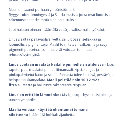
Maali on saanut parhaan ympäristömerkin
Byggvarubedömningessä ja Sunda Husissa jotka ovat Ruotsissa
rakennusalan tärkeimpiä alan ohjeistuksia.
Luot halutun pinnan lisäämällä vettä ja valitsemalla työkalut.
Linus sisältää pellavaöljyä, vettä, selluloosaa, sellakkaa ja
luonnollisia pigmenttejä. Maalit toimitetaan valkoisina ja sävy
pigmenttipusseina. Isommat erät voidaan toimittaa
tehdassävytettyinä.
Linus voidaan maalata kaikille pinnoille sisätiloissa
– kipsi,
tapetti, puu, maalatut pinnat, liimamaali, kipsi, kangas ja
pinkopahvitetut katot ja seinät. Pinnasta tulee kestävä, pestävä ja
helppo paikkamaalata.
Maali peittää noin 10-12 m2 /
litra
alustasta ja halutusta rakenteesta riippuen.
Linus on erittäin lämmönkestävä
ja sopii hyvin tulisijoihin ja
uunien ympärille.
Maalia voidaan käyttää ohentamattomana
silotteena
lisäämällä hohkakivijauhetta.