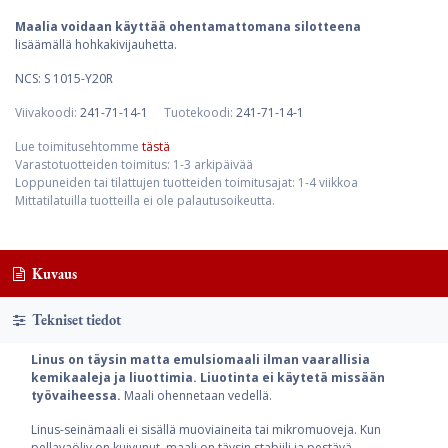
Maalia voidaan käyttää ohentamattomana silotteena
lisäämällä hohkakivijauhetta.
NCS: S 1015-Y20R
Viivakoodi:
241-71-14-1
Tuotekoodi:
241-71-14-1
Lue toimitusehtomme
tästä
Varastotuotteiden toimitus: 1-3 arkipäivää
Loppuneiden tai tilattujen tuotteiden toimitusajat: 1-4 viikkoa
Mittatilatuilla tuotteilla ei ole palautusoikeutta.
Kuvaus
Tekniset tiedot
Linus on täysin matta emulsiomaali ilman vaarallisia
kemikaaleja ja liuottimia. Liuotinta ei käytetä missään
työvaiheessa.
Maali ohennetaan vedellä.
Linus-seinämaali ei sisällä muoviaineita tai mikromuoveja. Kun
pellavaöljy on kuivunut, maali on täysin stabiili ja pestävä.