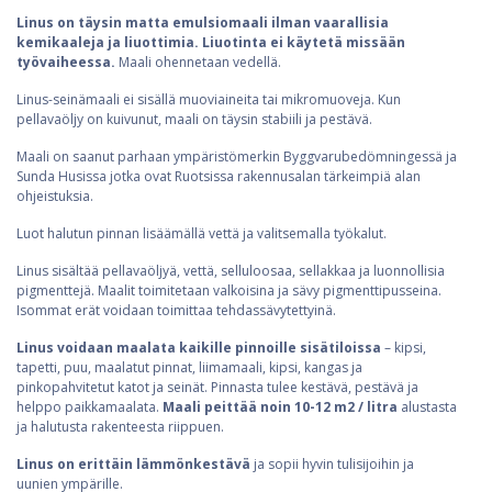
Linus on täysin matta emulsiomaali ilman vaarallisia
kemikaaleja ja liuottimia. Liuotinta ei käytetä missään
työvaiheessa.
Maali ohennetaan vedellä.
Linus-seinämaali ei sisällä muoviaineita tai mikromuoveja. Kun
pellavaöljy on kuivunut, maali on täysin stabiili ja pestävä.
Maali on saanut parhaan ympäristömerkin Byggvarubedömningessä ja
Sunda Husissa jotka ovat Ruotsissa rakennusalan tärkeimpiä alan
ohjeistuksia.
Luot halutun pinnan lisäämällä vettä ja valitsemalla työkalut.
Linus sisältää pellavaöljyä, vettä, selluloosaa, sellakkaa ja luonnollisia
pigmenttejä. Maalit toimitetaan valkoisina ja sävy pigmenttipusseina.
Isommat erät voidaan toimittaa tehdassävytettyinä.
Linus voidaan maalata kaikille pinnoille sisätiloissa
– kipsi,
tapetti, puu, maalatut pinnat, liimamaali, kipsi, kangas ja
pinkopahvitetut katot ja seinät. Pinnasta tulee kestävä, pestävä ja
helppo paikkamaalata.
Maali peittää noin 10-12 m2 / litra
alustasta
ja halutusta rakenteesta riippuen.
Linus on erittäin lämmönkestävä
ja sopii hyvin tulisijoihin ja
uunien ympärille.