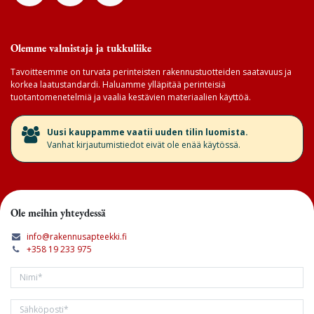
Olemme valmistaja ja tukkuliike
Tavoitteemme on turvata perinteisten rakennustuotteiden saatavuus ja
korkea laatustandardi. Haluamme ylläpitää perinteisiä
tuotantomenetelmiä ja vaalia kestävien materiaalien käyttöä.
​Uusi kauppamme vaatii uuden tilin luomista.
Vanhat kirjautumistiedot eivät ole enää käytössä.
Ole meihin yhteydessä
info@rakennusapteekki.fi
+358 19 233 975