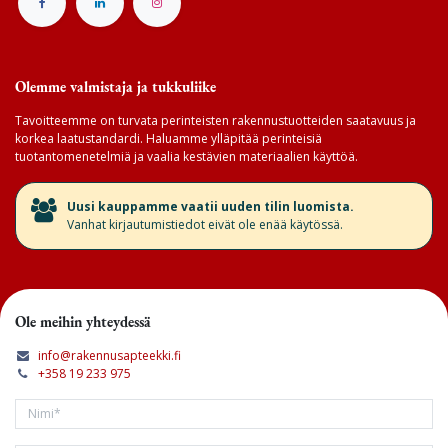
Olemme valmistaja ja tukkuliike
Tavoitteemme on turvata perinteisten rakennustuotteiden saatavuus ja
korkea laatustandardi. Haluamme ylläpitää perinteisiä
tuotantomenetelmiä ja vaalia kestävien materiaalien käyttöä.
​Uusi kauppamme vaatii uuden tilin luomista.
Vanhat kirjautumistiedot eivät ole enää käytössä.
Ole meihin yhteydessä
info@rakennusapteekki.fi
+358 19 233 975