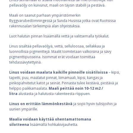
pellavaöljy on kuivunut, maali on täysin stabiili ja pestävä.
Maali on saanut parhaan ympäristömerkin
Byggvarubedömningessä ja Sunda Husissa jotka ovat Ruotsissa
rakennusalan tärkeimpiä alan ohjeistuksia.
Luot halutun pinnan lisäämällä vettä ja valitsemalla työkalut.
Linus sisältää pellavaöljyä, vettä, selluloosaa, sellakkaa ja
luonnollisia pigmenttejä. Maalit toimitetaan valkoisina ja sävy
pigmenttipusseina. Isommat erät voidaan toimittaa
tehdassävytettyinä.
Linus voidaan maalata kaikille pinnoille sisätiloissa
– kipsi,
tapetti, puu, maalatut pinnat, liimamaali, kipsi, kangas ja
pinkopahvitetut katot ja seinät. Pinnasta tulee kestävä, pestävä ja
helppo paikkamaalata.
Maali peittää noin 10-12 m2 /
litra
alustasta ja halutusta rakenteesta riippuen.
Linus on erittäin lämmönkestävä
ja sopii hyvin tulisijoihin ja
uunien ympärille.
Maalia voidaan käyttää ohentamattomana
silotteena
lisäämällä hohkakivijauhetta.