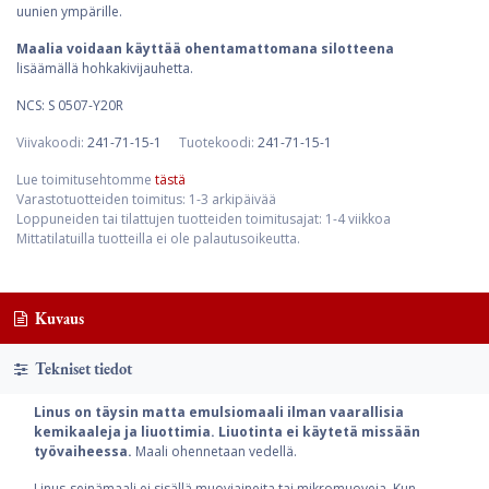
uunien ympärille.
Maalia voidaan käyttää ohentamattomana silotteena
lisäämällä hohkakivijauhetta.
NCS: S 0507-Y20R
Viivakoodi:
241-71-15-1
Tuotekoodi:
241-71-15-1
Lue toimitusehtomme
tästä
Varastotuotteiden toimitus: 1-3 arkipäivää
Loppuneiden tai tilattujen tuotteiden toimitusajat: 1-4 viikkoa
Mittatilatuilla tuotteilla ei ole palautusoikeutta.
Kuvaus
Tekniset tiedot
Linus on täysin matta emulsiomaali ilman vaarallisia
kemikaaleja ja liuottimia. Liuotinta ei käytetä missään
työvaiheessa.
Maali ohennetaan vedellä.
Linus-seinämaali ei sisällä muoviaineita tai mikromuoveja. Kun