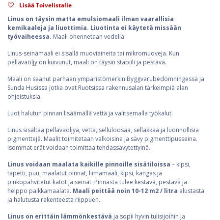
Lisää Toivelistalle
Linus on täysin matta emulsiomaali ilman vaarallisia
kemikaaleja ja liuottimia. Liuotinta ei käytetä missään
työvaiheessa.
Maali ohennetaan vedellä.
Linus-seinämaali ei sisällä muoviaineita tai mikromuoveja. Kun
pellavaöljy on kuivunut, maali on täysin stabiili ja pestävä.
Maali on saanut parhaan ympäristömerkin Byggvarubedömningessä ja
Sunda Husissa jotka ovat Ruotsissa rakennusalan tärkeimpiä alan
ohjeistuksia.
Luot halutun pinnan lisäämällä vettä ja valitsemalla työkalut.
Linus sisältää pellavaöljyä, vettä, selluloosaa, sellakkaa ja luonnollisia
pigmenttejä. Maalit toimitetaan valkoisina ja sävy pigmenttipusseina.
Isommat erät voidaan toimittaa tehdassävytettyinä.
Linus voidaan maalata kaikille pinnoille sisätiloissa
– kipsi,
tapetti, puu, maalatut pinnat, liimamaali, kipsi, kangas ja
pinkopahvitetut katot ja seinät. Pinnasta tulee kestävä, pestävä ja
helppo paikkamaalata.
Maali peittää noin 10-12 m2 / litra
alustasta
ja halutusta rakenteesta riippuen.
Linus on erittäin lämmönkestävä
ja sopii hyvin tulisijoihin ja