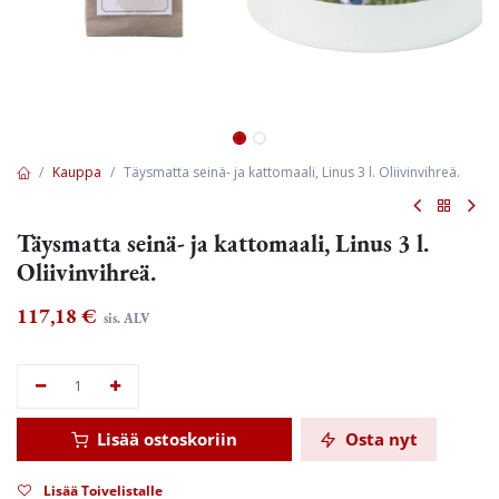
Kauppa
Täysmatta seinä- ja kattomaali, Linus 3 l. Oliivinvihreä.
Täysmatta seinä- ja kattomaali, Linus 3 l.
Oliivinvihreä.
117,18
€
sis. ALV
Lisää ostoskoriin
Osta nyt
Lisää Toivelistalle