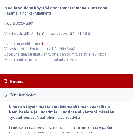
Maalia voidaan käyttää ohentamattomana silotteena
lisäämällä hohkakivijauhetta.
NCS: S 3005-G80Y
Viivakoodi:
241-71-18-3
Tuotekoodi:
241-71-18-3
Lue toimitusehtomme
tästä
Varastotuotteiden toimitus: 1-3 arkipäivää
Loppuneiden tai tilattujen tuotteiden toimitusajat: 1-4 viikkoa
Mittatilatuilla tuotteilla ei ole palautusoikeutta.
Kuvaus
Tekniset tiedot
Linus on täysin matta emulsiomaali ilman vaarallisia
kemikaaleja ja liuottimia. Liuotinta ei käytetä missään
työvaiheessa.
Maali ohennetaan vedellä.
Linus-seinämaali ei sisällä muoviaineita tai mikromuoveja. Kun
pellavaöljy on kuivunut, maali on täysin stabiili ja pestävä.