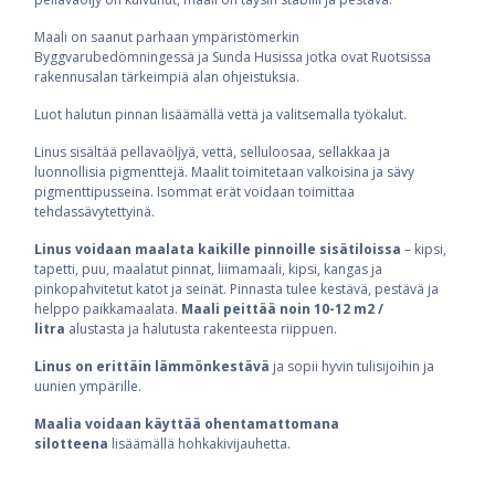
Maali on saanut parhaan ympäristömerkin
Byggvarubedömningessä ja Sunda Husissa jotka ovat Ruotsissa
rakennusalan tärkeimpiä alan ohjeistuksia.
Luot halutun pinnan lisäämällä vettä ja valitsemalla työkalut.
Linus sisältää pellavaöljyä, vettä, selluloosaa, sellakkaa ja
luonnollisia pigmenttejä. Maalit toimitetaan valkoisina ja sävy
pigmenttipusseina. Isommat erät voidaan toimittaa
tehdassävytettyinä.
Linus voidaan maalata kaikille pinnoille sisätiloissa
– kipsi,
tapetti, puu, maalatut pinnat, liimamaali, kipsi, kangas ja
pinkopahvitetut katot ja seinät. Pinnasta tulee kestävä, pestävä ja
helppo paikkamaalata.
Maali peittää noin 10-12 m2 /
litra
alustasta ja halutusta rakenteesta riippuen.
Linus on erittäin lämmönkestävä
ja sopii hyvin tulisijoihin ja
uunien ympärille.
Maalia voidaan käyttää ohentamattomana
silotteena
lisäämällä hohkakivijauhetta.