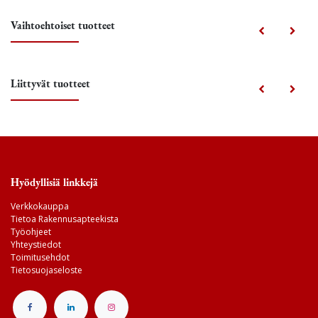
Vaihtoehtoiset tuotteet
Liittyvät tuotteet
Hyödyllisiä linkkejä
Verkkokauppa
Tietoa Rakennusapteekista
Työohjeet
Yhteystiedot
Toimitusehdot
Tietosuojaseloste