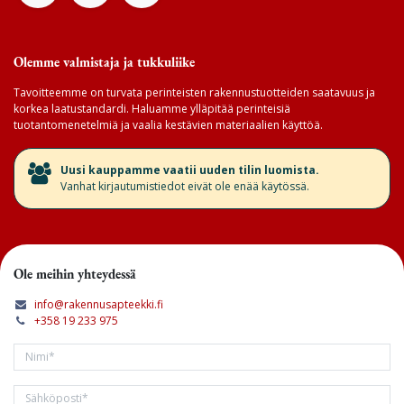
Olemme valmistaja ja tukkuliike
Tavoitteemme on turvata perinteisten rakennustuotteiden saatavuus ja
korkea laatustandardi. Haluamme ylläpitää perinteisiä
tuotantomenetelmiä ja vaalia kestävien materiaalien käyttöä.
​Uusi kauppamme vaatii uuden tilin luomista.
Vanhat kirjautumistiedot eivät ole enää käytössä.
Ole meihin yhteydessä
info@rakennusapteekki.fi
+358 19 233 975