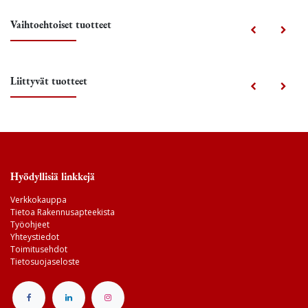
Vaihtoehtoiset tuotteet
Liittyvät tuotteet
Hyödyllisiä linkkejä
Verkkokauppa
Tietoa Rakennusapteekista
Työohjeet
Yhteystiedot
Toimitusehdot
Tietosuojaseloste