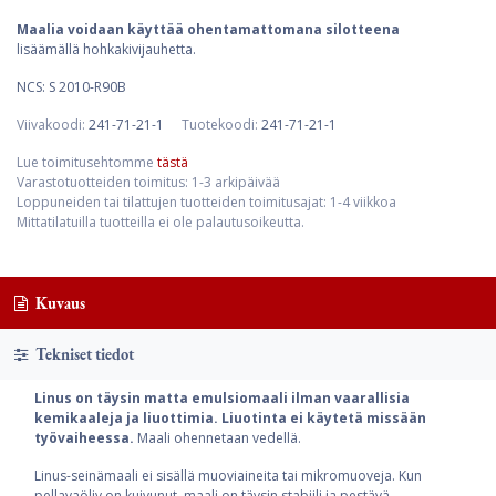
Maalia voidaan käyttää ohentamattomana silotteena
lisäämällä hohkakivijauhetta.
NCS: S 2010-R90B
Viivakoodi:
241-71-21-1
Tuotekoodi:
241-71-21-1
Lue toimitusehtomme
tästä
Varastotuotteiden toimitus: 1-3 arkipäivää
Loppuneiden tai tilattujen tuotteiden toimitusajat: 1-4 viikkoa
Mittatilatuilla tuotteilla ei ole palautusoikeutta.
Kuvaus
Tekniset tiedot
Linus on täysin matta emulsiomaali ilman vaarallisia
kemikaaleja ja liuottimia. Liuotinta ei käytetä missään
työvaiheessa.
Maali ohennetaan vedellä.
Linus-seinämaali ei sisällä muoviaineita tai mikromuoveja. Kun
pellavaöljy on kuivunut, maali on täysin stabiili ja pestävä.