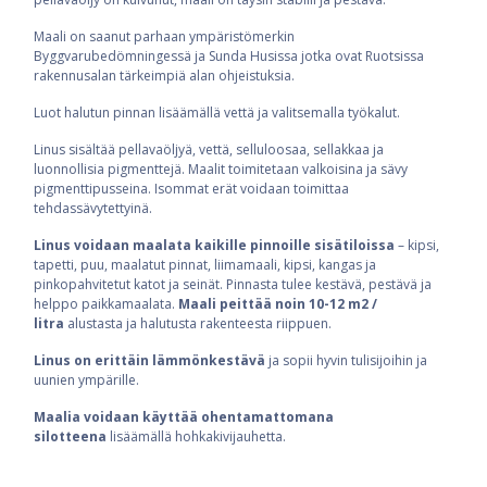
Maali on saanut parhaan ympäristömerkin
Byggvarubedömningessä ja Sunda Husissa jotka ovat Ruotsissa
rakennusalan tärkeimpiä alan ohjeistuksia.
Luot halutun pinnan lisäämällä vettä ja valitsemalla työkalut.
Linus sisältää pellavaöljyä, vettä, selluloosaa, sellakkaa ja
luonnollisia pigmenttejä. Maalit toimitetaan valkoisina ja sävy
pigmenttipusseina. Isommat erät voidaan toimittaa
tehdassävytettyinä.
Linus voidaan maalata kaikille pinnoille sisätiloissa
– kipsi,
tapetti, puu, maalatut pinnat, liimamaali, kipsi, kangas ja
pinkopahvitetut katot ja seinät. Pinnasta tulee kestävä, pestävä ja
helppo paikkamaalata.
Maali peittää noin 10-12 m2 /
litra
alustasta ja halutusta rakenteesta riippuen.
Linus on erittäin lämmönkestävä
ja sopii hyvin tulisijoihin ja
uunien ympärille.
Maalia voidaan käyttää ohentamattomana
silotteena
lisäämällä hohkakivijauhetta.