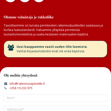
Olemme valmistaja ja tukkuliike
Tavoitteemme on turvata perinteisten rakennustuotteiden saatavuus ja
korkea laatustandardi. Haluamme ylläpitää perinteisiä
tuotantomenetelmiä ja vaalia kestävien materiaalien käyttöä.
​Uusi kauppamme vaatii uuden tilin luomista.
Vanhat kirjautumistiedot eivät ole enää käytössä.
Ole meihin yhteydessä
info@rakennusapteekki.fi
+358 19 233 975