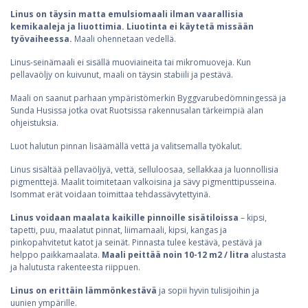
Linus on täysin matta emulsiomaali ilman vaarallisia
kemikaaleja ja liuottimia. Liuotinta ei käytetä missään
työvaiheessa.
Maali ohennetaan vedellä.
Linus-seinämaali ei sisällä muoviaineita tai mikromuoveja. Kun
pellavaöljy on kuivunut, maali on täysin stabiili ja pestävä.
Maali on saanut parhaan ympäristömerkin Byggvarubedömningessä ja
Sunda Husissa jotka ovat Ruotsissa rakennusalan tärkeimpiä alan
ohjeistuksia.
Luot halutun pinnan lisäämällä vettä ja valitsemalla työkalut.
Linus sisältää pellavaöljyä, vettä, selluloosaa, sellakkaa ja luonnollisia
pigmenttejä. Maalit toimitetaan valkoisina ja sävy pigmenttipusseina.
Isommat erät voidaan toimittaa tehdassävytettyinä.
Linus voidaan maalata kaikille pinnoille sisätiloissa
– kipsi,
tapetti, puu, maalatut pinnat, liimamaali, kipsi, kangas ja
pinkopahvitetut katot ja seinät. Pinnasta tulee kestävä, pestävä ja
helppo paikkamaalata.
Maali peittää noin 10-12 m2 / litra
alustasta
ja halutusta rakenteesta riippuen.
Linus on erittäin lämmönkestävä
ja sopii hyvin tulisijoihin ja
uunien ympärille.