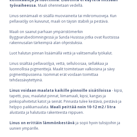
työvaiheessa.
Maali ohennetaan vedellä.
Linus-seinämaali ei sisällä muoviaineita tai mikromuoveja. Kun
pellavaöljy on kuivunut, maali on täysin stabiili ja pestävä.
Maali on saanut parhaan ympäristömerkin
Byggvarubedömningessä ja Sunda Husissa jotka ovat Ruotsissa
rakennusalan tärkeimpiä alan ohjeistuksia.
Luot halutun pinnan lisäämällä vettä ja valitsemalla työkalut.
Linus sisältää pellavaöljyä, vettä, selluloosaa, sellakkaa ja
luonnollisia pigmenttejä. Maalit toimitetaan valkoisina ja sävy
pigmenttipusseina. Isommat erät voidaan toimittaa
tehdassävytettyinä.
Linus voidaan maalata kaikille pinnoille sisätiloissa
- kipsi,
tapetti, puu, maalatut pinnat, liimamaali, kipsi, kangas ja
pinkopahvitetut katot ja seinät. Pinnasta tulee kestävä, pestävä ja
helppo paikkamaalata.
Maali peittää noin 10-12 m2 / litra
alustasta ja halutusta rakenteesta riippuen.
Linus on erittäin lämmönkestävä
ja sopii hyvin tulisijoihin ja
uunien ympärille.