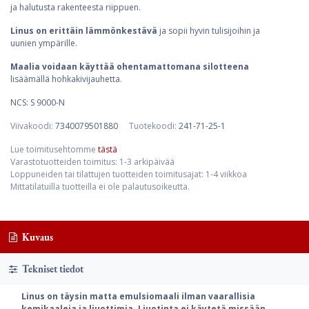
ja halutusta rakenteesta riippuen.
Linus on erittäin lämmönkestävä
ja sopii hyvin tulisijoihin ja
uunien ympärille.
Maalia voidaan käyttää ohentamattomana silotteena
lisäämällä hohkakivijauhetta.
NCS: S 9000-N
Viivakoodi:
7340079501880
Tuotekoodi:
241-71-25-1
Lue toimitusehtomme
tästä
Varastotuotteiden toimitus: 1-3 arkipäivää
Loppuneiden tai tilattujen tuotteiden toimitusajat: 1-4 viikkoa
Mittatilatuilla tuotteilla ei ole palautusoikeutta.
Kuvaus
Tekniset tiedot
Linus on täysin matta emulsiomaali ilman vaarallisia
kemikaaleja ja liuottimia. Liuotinta ei käytetä missään