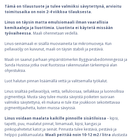
Tämä on tilaustuote ja tulee valmiiksi sävytettynä, arvioitu
toimitusaika on noin 2-4 viikkoa tilauksesta.
Linus on täysin matta emulsiomaali ilman vaarallisia
kemikaaleja ja liuottimia. Liuotinta ei käytetä missään
työvaiheessa.
Maali ohennetaan vedellä.
Linus-seinämaali ei sisällä muoviaineita tai mikromuoveja. Kun
pellavaöljy on kuivunut, maali on täysin stabiili ja pestävä.
Maali on saanut parhaan ympäristömerkin Byggvarubedömningessä ja
Sunda Husissa jotka ovat Ruotsissa rakennusalan tärkeimpiä alan
ohjeistuksia.
Luot halutun pinnan lisäämällä vettä ja valitsemalla työkalut.
Linus sisältää pellavaöljyä, vettä, selluloosaa, sellakkaa ja luonnollisia
pigmenttejä. Musta sävy tulee muista sävyistä poiketen suoraan
valmiiksi sävytettynä, eli mukana ei tule itse joukkoon sekoitettavaa
pigmenttijauhetta, kuten muissa sävyissä.
Linus voidaan maalata kaikille pinnoille sisätiloissa
– kipsi,
tapetti, puu, maalatut pinnat, liimamaali, kipsi, kangas ja
pinkopahvitetut katot ja seinät. Pinnasta tulee kestävä, pestävä ja
helppo paikkamaalata.
Maali peittää noin 10-12 m2 / litra
alustasta