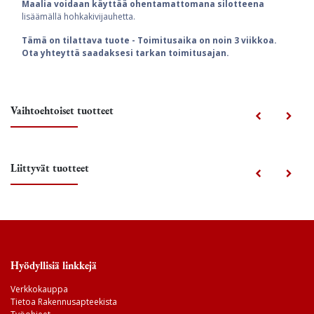
Maalia voidaan käyttää ohentamattomana silotteena
lisäämällä hohkakivijauhetta.
Tämä on tilattava tuote - Toimitusaika on noin 3 viikkoa.
Ota yhteyttä saadaksesi tarkan toimitusajan.
Vaihtoehtoiset tuotteet
Liittyvät tuotteet
Hyödyllisiä linkkejä
Verkkokauppa
Tietoa Rakennusapteekista