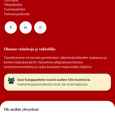
Työohjeet
Yhteystiedot
Toimitusehdot
Tietosuojaseloste
Olemme valmistaja ja tukkuliike
Tavoitteemme on turvata perinteisten rakennustuotteiden saatavuus ja
korkea laatustandardi. Haluamme ylläpitää perinteisiä
tuotantomenetelmiä ja vaalia kestävien materiaalien käyttöä.
​Uusi kauppamme vaatii uuden tilin luomista.
Vanhat kirjautumistiedot eivät ole enää käytössä.
Ole meihin yhteydessä