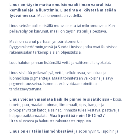
Linus on täysin matta emulsiomaali ilman vaarallisia
kemikaaleja ja liuottimia. Liuotinta ei käytetä missään
työvaiheessa.
Maali ohennetaan vedellä.
Linus-seinämaali ei sisällä muoviaineita tai mikromuoveja. Kun
pellavaöljy on kuivunut, maali on täysin stabiili ja pestävä.
Maali on saanut parhaan ympäristömerkin
Byggvarubedömningessä ja Sunda Husissa jotka ovat Ruotsissa
rakennusalan tärkeimpiä alan ohjeistuksia.
Luot halutun pinnan lisäämällä vettä ja valitsemalla työkalut.
Linus sisältää pellavaöljyä, vettä, selluloosaa, sellakkaa ja
luonnollisia pigmenttejä. Maalit toimitetaan valkoisina ja sävy
pigmenttipusseina. Isommat erät voidaan toimittaa
tehdassävytettyinä.
Linus voidaan maalata kaikille pinnoille sisätiloissa
– kipsi,
tapetti, puu, maalatut pinnat, liimamaali, kipsi, kangas ja
pinkopahvitetut katot ja seinät. Pinnasta tulee kestävä, pestävä ja
helppo paikkamaalata.
Maali peittää noin 10-12 m2 /
litra
alustasta ja halutusta rakenteesta riippuen.
Linus on erittäin lämmönkestävä
ja sopii hyvin tulisijoihin ja