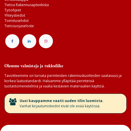
Tietoa Rakennusapteekista
Työohjeet
Yhteystiedot
Toimitusehdot
Tietosuojaseloste
Olemme valmistaja ja tukkuliike
Tavoitteemme on turvata perinteisten rakennustuotteiden saatavuus ja
korkea laatustandardi. Haluamme ylläpitää perinteisiä
tuotantomenetelmiä ja vaalia kestävien materiaalien käyttöä.
​Uusi kauppamme vaatii uuden tilin luomista.
Vanhat kirjautumistiedot eivät ole enää käytössä.