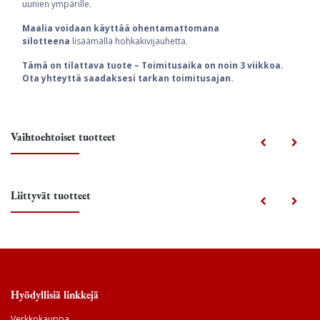
uunien ympärille.
Maalia voidaan käyttää ohentamattomana
silotteena
lisäämällä hohkakivijauhetta.
Tämä on tilattava tuote – Toimitusaika on noin 3 viikkoa.
Ota yhteyttä saadaksesi tarkan toimitusajan.
Vaihtoehtoiset tuotteet
Liittyvät tuotteet
Hyödyllisiä linkkejä
Verkkokauppa