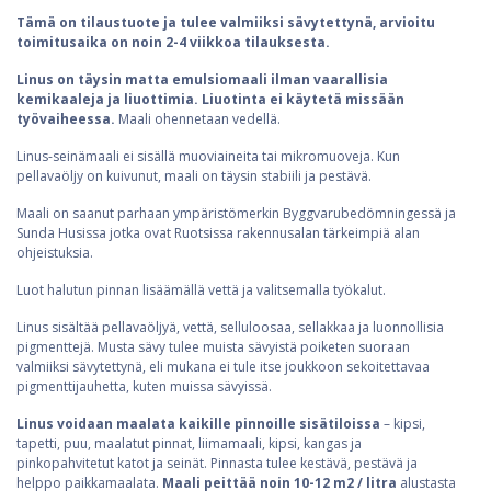
Tämä on tilaustuote ja tulee valmiiksi sävytettynä, arvioitu
toimitusaika on noin 2-4 viikkoa tilauksesta.
Linus on täysin matta emulsiomaali ilman vaarallisia
kemikaaleja ja liuottimia. Liuotinta ei käytetä missään
työvaiheessa.
Maali ohennetaan vedellä.
Linus-seinämaali ei sisällä muoviaineita tai mikromuoveja. Kun
pellavaöljy on kuivunut, maali on täysin stabiili ja pestävä.
Maali on saanut parhaan ympäristömerkin Byggvarubedömningessä ja
Sunda Husissa jotka ovat Ruotsissa rakennusalan tärkeimpiä alan
ohjeistuksia.
Luot halutun pinnan lisäämällä vettä ja valitsemalla työkalut.
Linus sisältää pellavaöljyä, vettä, selluloosaa, sellakkaa ja luonnollisia
pigmenttejä. Musta sävy tulee muista sävyistä poiketen suoraan
valmiiksi sävytettynä, eli mukana ei tule itse joukkoon sekoitettavaa
pigmenttijauhetta, kuten muissa sävyissä.
Linus voidaan maalata kaikille pinnoille sisätiloissa
– kipsi,
tapetti, puu, maalatut pinnat, liimamaali, kipsi, kangas ja
pinkopahvitetut katot ja seinät. Pinnasta tulee kestävä, pestävä ja
helppo paikkamaalata.
Maali peittää noin 10-12 m2 / litra
alustasta