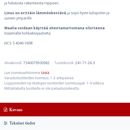
ja halutusta rakenteesta riippuen.
Linus on erittäin lämmönkestävä
ja sopii hyvin tulisijoihin ja
uunien ympärille.
Maalia voidaan käyttää ohentamattomana silotteena
lisäämällä hohkakivijauhetta.
NCS: S 4040-Y60R
Viivakoodi:
7340079500982
Tuotekoodi:
241-71-26-3
Lue toimitusehtomme
tästä
Varastotuotteiden toimitus: 1-3 arkipäivää
Loppuneiden tai tilattujen tuotteiden toimitusajat: 1-4 viikkoa
Mittatilatuilla tuotteilla ei ole palautusoikeutta.
Kuvaus
Tekniset tiedot