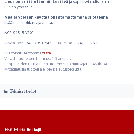
Linus on erittäin lämmönkestävä
ja sopii hyvin tulisijoihin ja
uunien ympärille.
Maalia voidaan käyttää ohentamattomana silotteena
lisäämällä hohkakivijauhetta.
NCS: S 1515-Y70R
Viivakoodi:
7340079501842
Tuotekoodi:
241-71-28-1
Lue toimitusehtomme
tästä
Varastotuotteiden toimitus: 1-3 arkipäivää
Loppuneiden tai tilattujen tuotteiden toimitusajat: 1-4 viikkoa
Mittatilatuilla tuotteilla ei ole palautusoikeutta.
Tekniset tiedot
Hyödyllisiä linkkejä