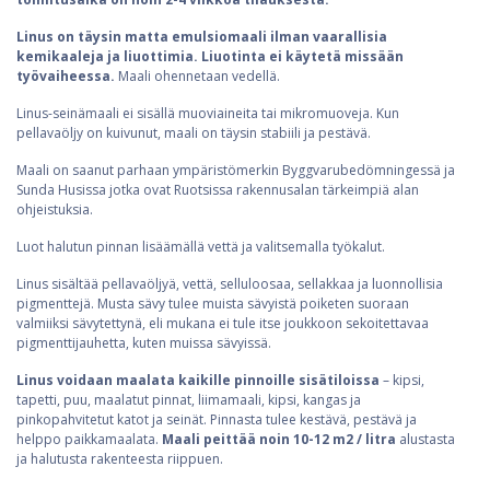
Linus on täysin matta emulsiomaali ilman vaarallisia
kemikaaleja ja liuottimia. Liuotinta ei käytetä missään
työvaiheessa.
Maali ohennetaan vedellä.
Linus-seinämaali ei sisällä muoviaineita tai mikromuoveja. Kun
pellavaöljy on kuivunut, maali on täysin stabiili ja pestävä.
Maali on saanut parhaan ympäristömerkin Byggvarubedömningessä ja
Sunda Husissa jotka ovat Ruotsissa rakennusalan tärkeimpiä alan
ohjeistuksia.
Luot halutun pinnan lisäämällä vettä ja valitsemalla työkalut.
Linus sisältää pellavaöljyä, vettä, selluloosaa, sellakkaa ja luonnollisia
pigmenttejä. Musta sävy tulee muista sävyistä poiketen suoraan
valmiiksi sävytettynä, eli mukana ei tule itse joukkoon sekoitettavaa
pigmenttijauhetta, kuten muissa sävyissä.
Linus voidaan maalata kaikille pinnoille sisätiloissa
– kipsi,
tapetti, puu, maalatut pinnat, liimamaali, kipsi, kangas ja
pinkopahvitetut katot ja seinät. Pinnasta tulee kestävä, pestävä ja
helppo paikkamaalata.
Maali peittää noin 10-12 m2 / litra
alustasta
ja halutusta rakenteesta riippuen.