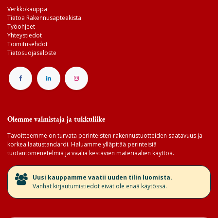
Verkkokauppa
Tietoa Rakennusapteekista
Työohjeet
Yhteystiedot
Toimitusehdot
Tietosuojaseloste
Olemme valmistaja ja tukkuliike
Tavoitteemme on turvata perinteisten rakennustuotteiden saatavuus ja
korkea laatustandardi. Haluamme ylläpitää perinteisiä
tuotantomenetelmiä ja vaalia kestävien materiaalien käyttöä.
​Uusi kauppamme vaatii uuden tilin luomista.
Vanhat kirjautumistiedot eivät ole enää käytössä.