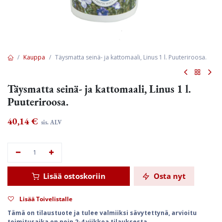
Kauppa
Täysmatta seinä- ja kattomaali, Linus 1 l. Puuteriroosa.
Täysmatta seinä- ja kattomaali, Linus 1 l.
Puuteriroosa.
40,14
€
sis. ALV
Lisää ostoskoriin
Osta nyt
Lisää Toivelistalle
Tämä on tilaustuote ja tulee valmiiksi sävytettynä, arvioitu
toimitusaika on noin 2-4 viikkoa tilauksesta.