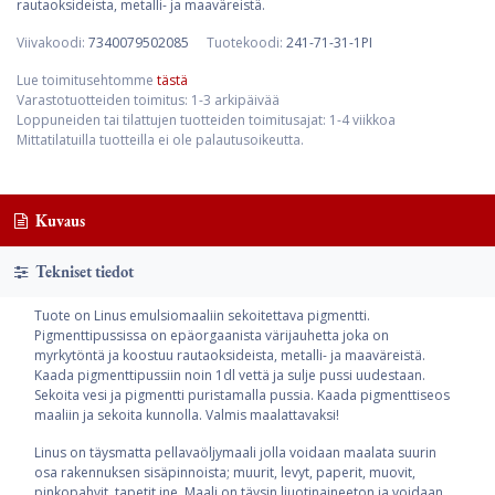
rautaoksideista, metalli- ja maaväreistä.
Viivakoodi:
7340079502085
Tuotekoodi:
241-71-31-1PI
Lue toimitusehtomme
tästä
Varastotuotteiden toimitus: 1-3 arkipäivää
Loppuneiden tai tilattujen tuotteiden toimitusajat: 1-4 viikkoa
Mittatilatuilla tuotteilla ei ole palautusoikeutta.
Kuvaus
Tekniset tiedot
Tuote on Linus emulsiomaaliin sekoitettava pigmentti.
Pigmenttipussissa on epäorgaanista värijauhetta joka on
myrkytöntä ja koostuu rautaoksideista, metalli- ja maaväreistä.
Kaada pigmenttipussiin noin 1dl vettä ja sulje pussi uudestaan.
Sekoita vesi ja pigmentti puristamalla pussia. Kaada pigmenttiseos
maaliin ja sekoita kunnolla. Valmis maalattavaksi!
Linus on täysmatta pellavaöljymaali jolla voidaan maalata suurin
osa rakennuksen sisäpinnoista; muurit, levyt, paperit, muovit,
pinkopahvit, tapetit jne. Maali on täysin liuotinaineeton ja voidaan