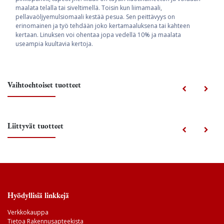
maalata telalla tai siveltimellä. Toisin kun liimamaali,
pellavaöljyemulsiomaali kestää pesua. Sen peittävyys on
erinomainen ja työ tehdään joko kertamaaluksena tai kahteen
kertaan. Linuksen voi ohentaa jopa vedellä 10% ja maalata
useampia kuultavia kertoja.
Vaihtoehtoiset tuotteet
Liittyvät tuotteet
Hyödyllisiä linkkejä
Verkkokauppa
Tietoa Rakennusapteekista