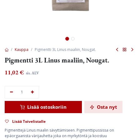
Kauppa
Pigmentti 3L Linus maaliin, Nougat.
Pigmentti 3L Linus maaliin, Nougat.
11,02
€
sis. ALV
Lisää ostoskoriin
Osta nyt
Lisää Toivelistalle
Pigmenttejä Linus maalin sävyttämiseen. Pigmenttipussissa on
epäorgaanista värijauhetta joka on myrkytöntä ja koostuu