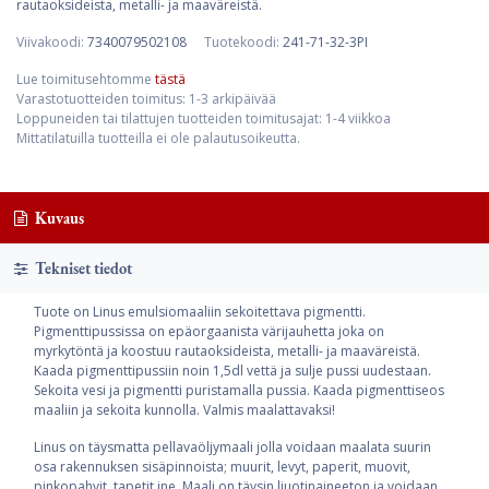
rautaoksideista, metalli- ja maaväreistä.
Viivakoodi:
7340079502108
Tuotekoodi:
241-71-32-3PI
Lue toimitusehtomme
tästä
Varastotuotteiden toimitus: 1-3 arkipäivää
Loppuneiden tai tilattujen tuotteiden toimitusajat: 1-4 viikkoa
Mittatilatuilla tuotteilla ei ole palautusoikeutta.
Kuvaus
Tekniset tiedot
Tuote on Linus emulsiomaaliin sekoitettava pigmentti.
Pigmenttipussissa on epäorgaanista värijauhetta joka on
myrkytöntä ja koostuu rautaoksideista, metalli- ja maaväreistä.
Kaada pigmenttipussiin noin 1,5dl vettä ja sulje pussi uudestaan.
Sekoita vesi ja pigmentti puristamalla pussia. Kaada pigmenttiseos
maaliin ja sekoita kunnolla. Valmis maalattavaksi!
Linus on täysmatta pellavaöljymaali jolla voidaan maalata suurin
osa rakennuksen sisäpinnoista; muurit, levyt, paperit, muovit,
pinkopahvit, tapetit jne. Maali on täysin liuotinaineeton ja voidaan