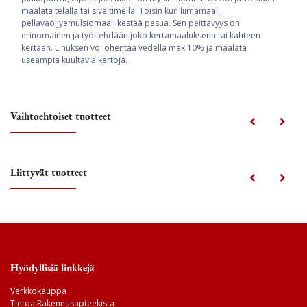
maalata telalla tai siveltimellä. Toisin kun liimamaali,
pellavaöljyemulsiomaali kestää pesua. Sen peittävyys on
erinomainen ja työ tehdään joko kertamaaluksena tai kahteen
kertaan. Linuksen voi ohentaa vedellä max 10% ja maalata
useampia kuultavia kertoja.
Vaihtoehtoiset tuotteet
Liittyvät tuotteet
Hyödyllisiä linkkejä
Verkkokauppa
Tietoa Rakennusapteekista