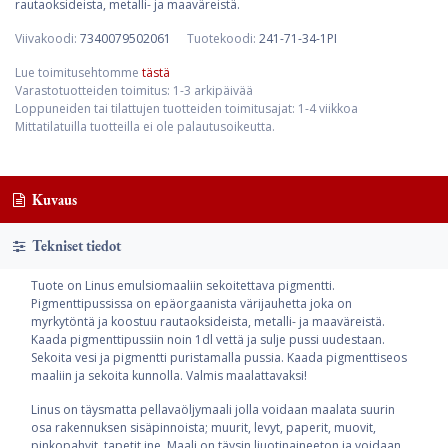
rautaoksideista, metalli- ja maaväreistä.
Viivakoodi:
7340079502061
Tuotekoodi:
241-71-34-1PI
Lue toimitusehtomme
tästä
Varastotuotteiden toimitus: 1-3 arkipäivää
Loppuneiden tai tilattujen tuotteiden toimitusajat: 1-4 viikkoa
Mittatilatuilla tuotteilla ei ole palautusoikeutta.
Kuvaus
Tekniset tiedot
Tuote on Linus emulsiomaaliin sekoitettava pigmentti.
Pigmenttipussissa on epäorgaanista värijauhetta joka on
myrkytöntä ja koostuu rautaoksideista, metalli- ja maaväreistä.
Kaada pigmenttipussiin noin 1dl vettä ja sulje pussi uudestaan.
Sekoita vesi ja pigmentti puristamalla pussia. Kaada pigmenttiseos
maaliin ja sekoita kunnolla. Valmis maalattavaksi!
Linus on täysmatta pellavaöljymaali jolla voidaan maalata suurin
osa rakennuksen sisäpinnoista; muurit, levyt, paperit, muovit,
pinkopahvit, tapetit jne. Maali on täysin liuotinaineeton ja voidaan