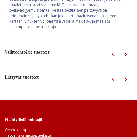
maalata telalla tai siveltimellä. Toisin kun liimamaali,
pellavaöljyemulsiomaali kestää pesua. Sen peittävyys on
erinomainen ja työ tehdään joko kertamaaluksena tai kahteen
kertaan. Linuksen voi ohentaa vedellä max 10% ja maalata
useampia kuultavia kertoja.
Vaihtoehtoiset tuotteet
Liittyvät tuotteet
Hyödyllisiä linkkejä
Verkkokauppa
Tietoa Rakennusapteekista